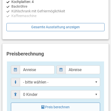
Kochplatten: 4
Backröhre
Kühlschrank mit Gefriermöglichkeit
Kaffeemaschine
Schlafzimmer
Gesamte Ausstattung anzeigen
Schlafzimmer mit Doppelbett, Parkett
Badezimmer
Bad mit WC, Dusche
Preisberechnung
Balkon & Terrasse
eigene Terrasse
Bestuhlung
Terrassengröße: 10 m²
Weitere Informationen
Privater Parkplatz auf dem Grundstück
Haustier nicht erlaubt
Klimaanlage im Preis inklusive
Eigentümer lebt im gleichen Haus
Preis berechnen
Bettwäsche vorhanden