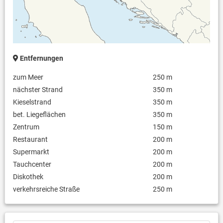
Entfernungen
zum Meer
250 m
nächster Strand
350 m
Kieselstrand
350 m
bet. Liegeflächen
350 m
Zentrum
150 m
Restaurant
200 m
Supermarkt
200 m
Tauchcenter
200 m
Diskothek
200 m
verkehrsreiche Straße
250 m