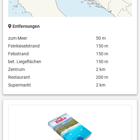
Entfernungen
zum Meer
50 m
Feinkieselstrand
150 m
Felsstrand
150 m
bet. Liegeflächen
150 m
Zentrum
2 km
Restaurant
200 m
Supermarkt
2 km