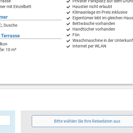
rrasse
Privater Parkplatz auf dem Grun
er mit Einzelbett
Haustier nicht erlaubt
Klimaanlage im Preis inklusive
mer
Eigentümer lebt im gleichen Hau
Bettwäsche vorhanden
C, Dusche
Handtücher vorhanden
Fön
 Terrasse
Waschmaschine in der Unterkunf
lkon
Internet per WLAN
ße: 10 m²
Bitte wählen Sie Ihre Reisedaten aus