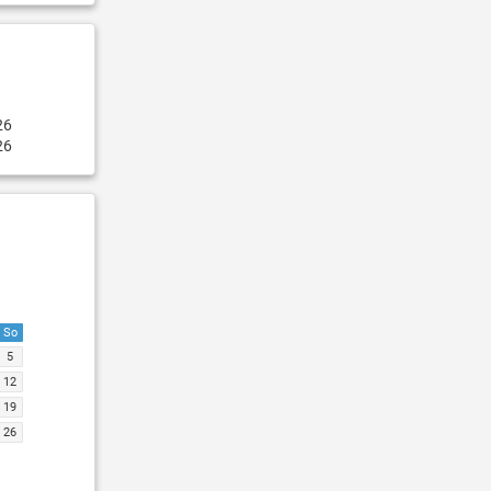
26
26
So
5
12
19
26