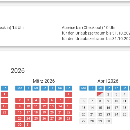
eck in) 14 Uhr
Abreise bis (Check out) 10 Uhr
für den Urlaubszeitraum bis 31.10.20
für den Urlaubszeitraum bis 31.10.20
2026
März 2026
April 2026
So
Mo
Di
Mi
Do
Fr
Sa
So
Mo
Di
Mi
Do
Fr
Sa
1
1
1
2
3
4
8
2
3
4
5
6
7
8
6
7
8
9
10
11
15
9
10
11
12
13
14
15
13
14
15
16
17
18
22
16
17
18
19
20
21
22
20
21
22
23
24
25
23
24
25
26
27
28
29
27
28
29
30
30
31