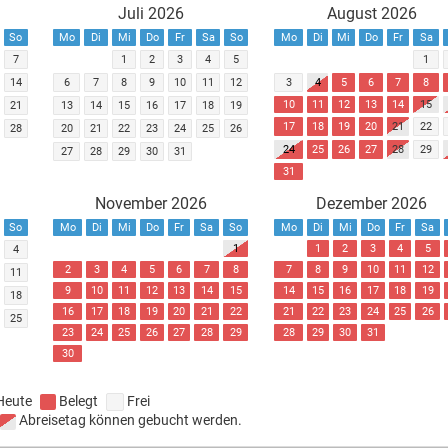
Juli 2026
August 2026
So
Mo
Di
Mi
Do
Fr
Sa
So
Mo
Di
Mi
Do
Fr
Sa
7
1
2
3
4
5
1
14
6
7
8
9
10
11
12
3
4
5
6
7
8
10
11
12
13
14
15
21
13
14
15
16
17
18
19
17
18
19
20
21
22
28
20
21
22
23
24
25
26
24
25
26
27
28
29
27
28
29
30
31
31
November 2026
Dezember 2026
So
Mo
Di
Mi
Do
Fr
Sa
So
Mo
Di
Mi
Do
Fr
Sa
1
1
2
3
4
5
4
2
3
4
5
6
7
8
7
8
9
10
11
12
11
9
10
11
12
13
14
15
14
15
16
17
18
19
18
16
17
18
19
20
21
22
21
22
23
24
25
26
25
23
24
25
26
27
28
29
28
29
30
31
30
Heute
Belegt
Frei
Abreisetag können gebucht werden.