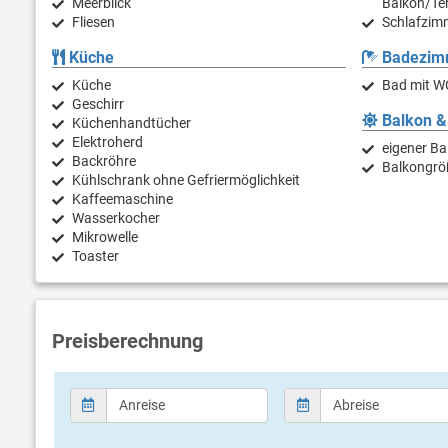
Meerblick
Balkon/Te
Fliesen
Schlafzimm
Küche
Badezim
Küche
Bad mit W
Geschirr
Balkon &
Küchenhandtücher
Elektroherd
eigener Ba
Backröhre
Balkongrö
Kühlschrank ohne Gefriermöglichkeit
Kaffeemaschine
Wasserkocher
Mikrowelle
Toaster
Preisberechnung