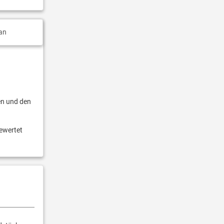
an
en und den
bewertet