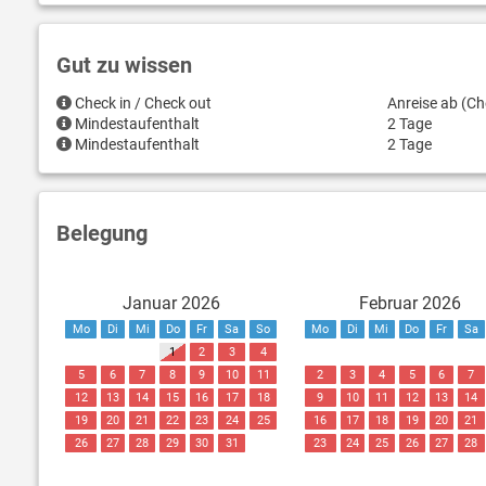
Gut zu wissen
Check in / Check out
Anreise ab (Ch
Mindestaufenthalt
2 Tage
Mindestaufenthalt
2 Tage
Belegung
Januar 2026
Februar 2026
Mo
Di
Mi
Do
Fr
Sa
So
Mo
Di
Mi
Do
Fr
Sa
1
2
3
4
5
6
7
8
9
10
11
2
3
4
5
6
7
12
13
14
15
16
17
18
9
10
11
12
13
14
19
20
21
22
23
24
25
16
17
18
19
20
21
26
27
28
29
30
31
23
24
25
26
27
28