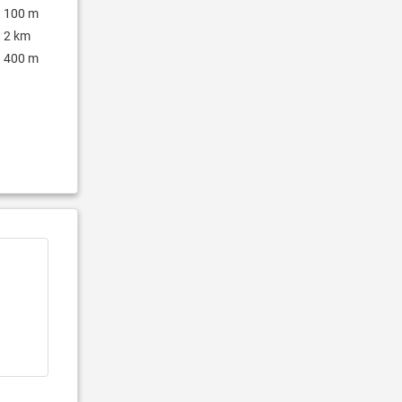
100 m
2 km
400 m
,