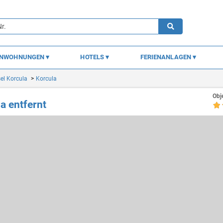
ENWOHNUNGEN
HOTELS
FERIENANLAGEN
sel Korcula
Korcula
Obj
 entfernt