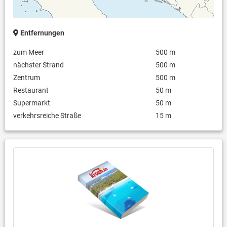
Entfernungen
zum Meer
500 m
nächster Strand
500 m
Zentrum
500 m
Restaurant
50 m
Supermarkt
50 m
verkehrsreiche Straße
15 m