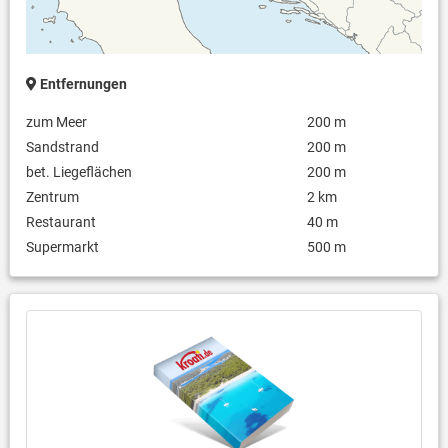
Entfernungen
zum Meer
200 m
Sandstrand
200 m
bet. Liegeflächen
200 m
Zentrum
2 km
Restaurant
40 m
Supermarkt
500 m