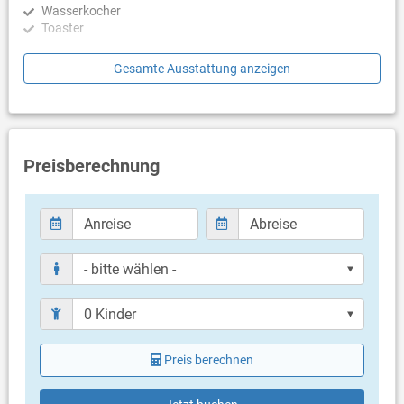
Wasserkocher
Toaster
Schlafzimmer
Gesamte Ausstattung anzeigen
Schlafzimmer mit Doppelbett, Zugang zu Balkon/Terrasse
Badezimmer
Bad mit WC, Dusche
Preisberechnung
Balkon & Terrasse
eigene Terrasse
Terrassengröße: 15 m²
Weitere Informationen
Grill vorhanden
Privater Parkplatz auf dem Grundstück
Haustier nicht erlaubt
Heizung
Klimaanlage im Preis inklusive
Preis berechnen
Bettwäsche vorhanden
Handtücher vorhanden
Internet per WLAN