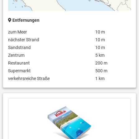
Entfernungen
zum Meer
10 m
nächster Strand
10 m
Sandstrand
10 m
Zentrum
5 km
Restaurant
200 m
Supermarkt
500 m
verkehrsreiche Straße
1 km