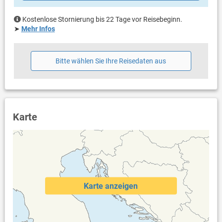
Meerblick
Bestuhlung
Kostenlose Stornierung bis 22 Tage vor Reisebeginn.
Liegen
➤
Mehr Infos
Sonnenschirm
Weitere Informationen
Bitte wählen Sie Ihre Reisedaten aus
Garten zur Benutzung
Grill vorhanden
Privater Parkplatz auf dem Grundstück
Haustier nicht erlaubt
Klimaanlage im Preis inklusive
Bettwäsche vorhanden
Karte
Handtücher vorhanden
Fön
Waschmaschine in der Unterkunft
Internet per WLAN
Karte anzeigen