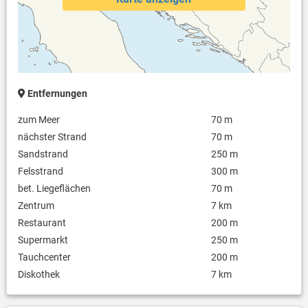
Entfernungen
zum Meer
70 m
nächster Strand
70 m
Sandstrand
250 m
Felsstrand
300 m
bet. Liegeflächen
70 m
Zentrum
7 km
Restaurant
200 m
Supermarkt
250 m
Tauchcenter
200 m
Diskothek
7 km