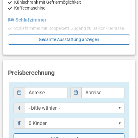
Kühlschrank mit Gefriermöglichkeit
Kaffeemaschine
Schlafzimmer
Schlafzimmer mit Doppelbett, Zugang zu Balkon/Terrasse,
Meerblick, Fliesen
Gesamte Ausstattung anzeigen
Schlafzimmer mit Doppelbett, Zugang zu Balkon/Terrasse,
Fliesen
Schlafzimmer mit Doppelbett, Zugang zu Balkon/Terrasse,
Meerblick, Fliesen
Badezimmer
Preisberechnung
Bad mit WC, Dusche (en suite)
Bad mit WC, Dusche (en suite)
Bad mit WC, Dusche (en suite)
Balkon & Terrasse
eigener Balkon
teilweise überdacht
Meerblick
Bestuhlung
Balkongröße: 4 m²