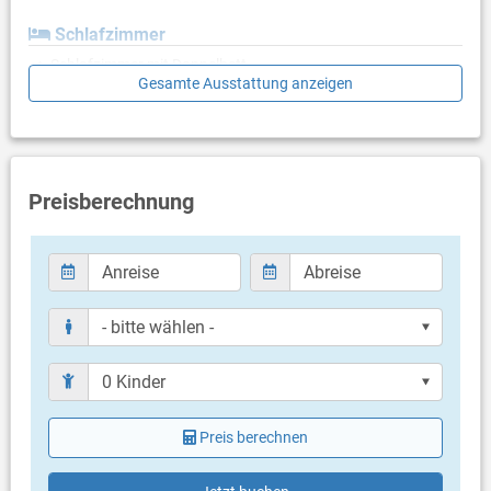
Schlafzimmer
Schlafzimmer mit Doppelbett
Gesamte Ausstattung anzeigen
Schlafzimmer mit 2 Einzelbetten
Badezimmer
Bad mit WC, Dusche
Preisberechnung
Balkon & Terrasse
eigene Terrasse
Terrassengröße: 6 m²
Weitere Informationen
Grillen nicht erlaubt
Privater Parkplatz auf dem Grundstück
Haustier erlaubt (gegen Gebühr: 6.00 € pro Tag / pro
Haustier)
Heizung
Klimaanlage im Preis inklusive
Preis berechnen
Bettwäsche vorhanden
Handtücher vorhanden
Fön