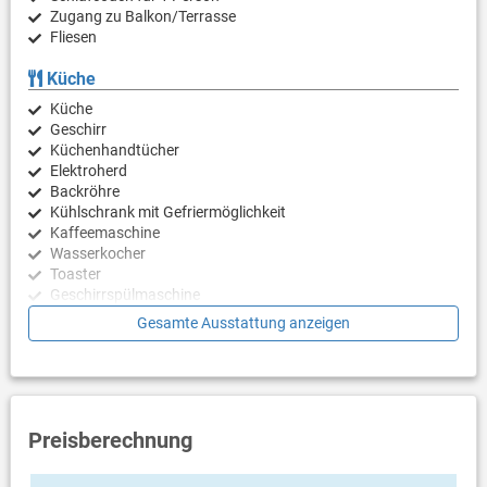
Zugang zu Balkon/Terrasse
Fliesen
Küche
Küche
Geschirr
Küchenhandtücher
Elektroherd
Backröhre
Kühlschrank mit Gefriermöglichkeit
Kaffeemaschine
Wasserkocher
Toaster
Geschirrspülmaschine
Gesamte Ausstattung anzeigen
Schlafzimmer
Schlafzimmer mit Doppelbett, Fliesen
Schlafzimmer mit Doppelbett, Fliesen
Badezimmer
Preisberechnung
Bad mit WC, Dusche