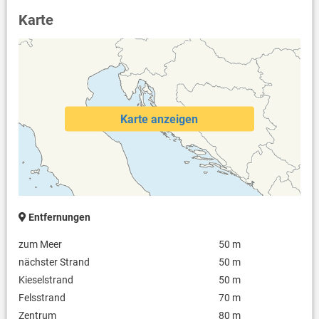
Karte
Karte anzeigen
Entfernungen
zum Meer
50 m
nächster Strand
50 m
Kieselstrand
50 m
Felsstrand
70 m
Zentrum
80 m