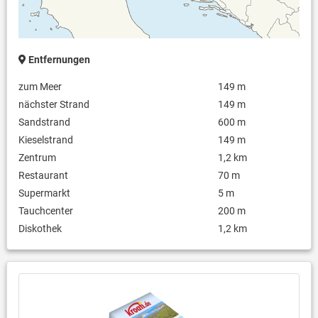
Entfernungen
zum Meer
149 m
nächster Strand
149 m
Sandstrand
600 m
Kieselstrand
149 m
Zentrum
1,2 km
Restaurant
70 m
Supermarkt
5 m
Tauchcenter
200 m
Diskothek
1,2 km