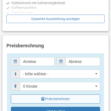
Kühlschrank mit Gefriermöglichkeit
Kaffeemaschine
Wasserkocher
Mikrowelle
Gesamte Ausstattung anzeigen
Geschirrspülmaschine
Schlafzimmer
Schlafzimmer mit Doppelbett, Meerblick, Parkett
Schlafzimmer mit 2 Einzelbetten, Parkett
Preisberechnung
Badezimmer
Bad mit WC, Dusche
Balkon & Terrasse
eigener Balkon
teilweise überdacht
Meerblick
Bestuhlung
Sonnenschirm
Preis berechnen
Weitere Informationen
Grill vorhanden