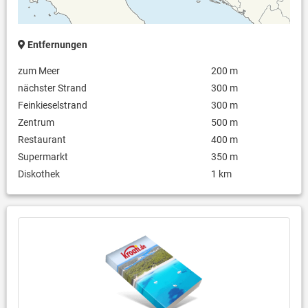
Entfernungen
zum Meer
200 m
nächster Strand
300 m
Feinkieselstrand
300 m
Zentrum
500 m
Restaurant
400 m
Supermarkt
350 m
Diskothek
1 km