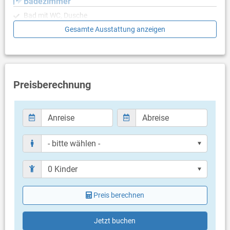
Badezimmer
Bad mit WC, Dusche
Gesamte Ausstattung anzeigen
Balkon & Terrasse
eigene Terrasse
Terrassengröße: 20 m²
Weitere Informationen
Preisberechnung
Grill vorhanden
Privater Parkplatz auf dem Grundstück
Haustier erlaubt (gegen Gebühr: 30.00 € pro Tag / pro
Haustier)
Klimaanlage im Preis inklusive
Bettwäsche vorhanden
Handtücher vorhanden
Fön
Preis berechnen
Jetzt buchen