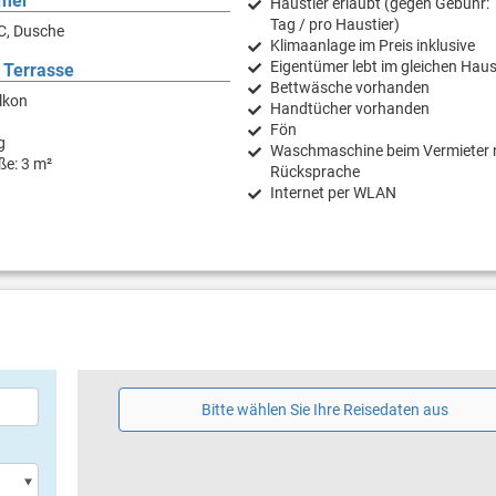
mer
Haustier erlaubt (gegen Gebühr: 
Tag / pro Haustier)
C, Dusche
Klimaanlage im Preis inklusive
Eigentümer lebt im gleichen Hau
 Terrasse
Bettwäsche vorhanden
lkon
Handtücher vorhanden
Fön
g
Waschmaschine beim Vermieter 
ße: 3 m²
Rücksprache
Internet per WLAN
Bitte wählen Sie Ihre Reisedaten aus