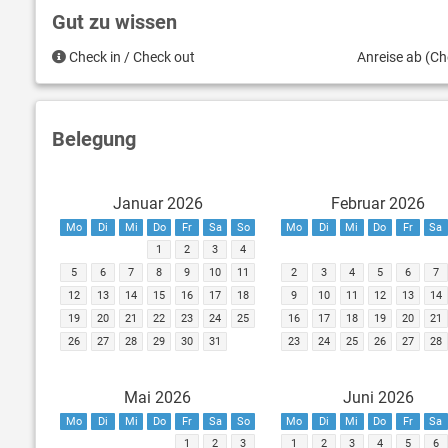
Gut zu wissen
Check in / Check out
Anreise ab (Ch
Belegung
Januar 2026
Februar 2026
Mo
Di
Mi
Do
Fr
Sa
So
Mo
Di
Mi
Do
Fr
Sa
1
2
3
4
5
6
7
8
9
10
11
2
3
4
5
6
7
12
13
14
15
16
17
18
9
10
11
12
13
14
19
20
21
22
23
24
25
16
17
18
19
20
21
26
27
28
29
30
31
23
24
25
26
27
28
Mai 2026
Juni 2026
Mo
Di
Mi
Do
Fr
Sa
So
Mo
Di
Mi
Do
Fr
Sa
1
2
3
1
2
3
4
5
6