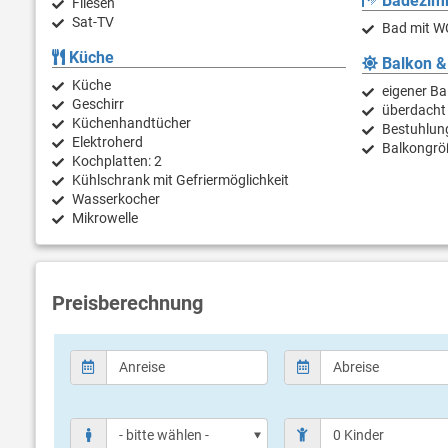
Badezim
Fliesen
Sat-TV
Bad mit W
Küche
Balkon &
Küche
eigener Ba
Geschirr
überdacht
Küchenhandtücher
Bestuhlun
Elektroherd
Balkongrö
Kochplatten: 2
Kühlschrank mit Gefriermöglichkeit
Wasserkocher
Mikrowelle
Preisberechnung