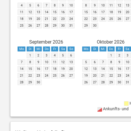
4
5
6
7
8
9
10
8
9
10
11
12
13
11
12
13
14
15
16
17
15
16
17
18
19
20
18
19
20
21
22
23
24
22
23
24
25
26
27
25
26
27
28
29
30
31
29
30
September 2026
Oktober 2026
Mo
Di
Mi
Do
Fr
Sa
So
Mo
Di
Mi
Do
Fr
Sa
1
2
3
4
5
6
1
2
3
7
8
9
10
11
12
13
5
6
7
8
9
10
14
15
16
17
18
19
20
12
13
14
15
16
17
21
22
23
24
25
26
27
19
20
21
22
23
24
28
29
30
26
27
28
29
30
31
Ankunfts- und