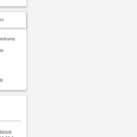
an
zentrums.
in
g.
dstück