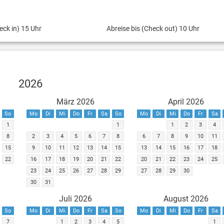
eck in) 15 Uhr
Abreise bis (Check out) 10 Uhr
2026
März 2026
April 2026
So
Mo
Di
Mi
Do
Fr
Sa
So
Mo
Di
Mi
Do
Fr
Sa
1
1
1
2
3
4
8
2
3
4
5
6
7
8
6
7
8
9
10
11
15
9
10
11
12
13
14
15
13
14
15
16
17
18
22
16
17
18
19
20
21
22
20
21
22
23
24
25
23
24
25
26
27
28
29
27
28
29
30
30
31
Juli 2026
August 2026
So
Mo
Di
Mi
Do
Fr
Sa
So
Mo
Di
Mi
Do
Fr
Sa
7
1
2
3
4
5
1