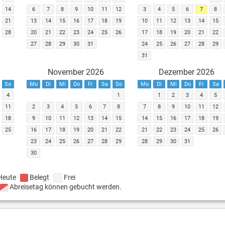
14
6
7
8
9
10
11
12
3
4
5
6
7
8
21
13
14
15
16
17
18
19
10
11
12
13
14
15
28
20
21
22
23
24
25
26
17
18
19
20
21
22
27
28
29
30
31
24
25
26
27
28
29
31
November 2026
Dezember 2026
So
Mo
Di
Mi
Do
Fr
Sa
So
Mo
Di
Mi
Do
Fr
Sa
4
1
1
2
3
4
5
11
2
3
4
5
6
7
8
7
8
9
10
11
12
18
9
10
11
12
13
14
15
14
15
16
17
18
19
25
16
17
18
19
20
21
22
21
22
23
24
25
26
23
24
25
26
27
28
29
28
29
30
31
30
Heute
Belegt
Frei
Abreisetag können gebucht werden.