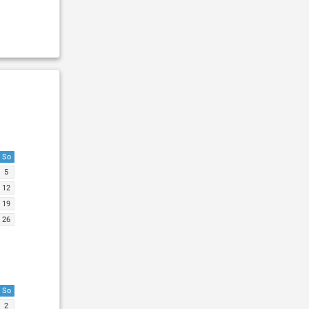
So
5
12
19
26
So
2