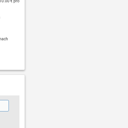
10.00 € pro
s
nach