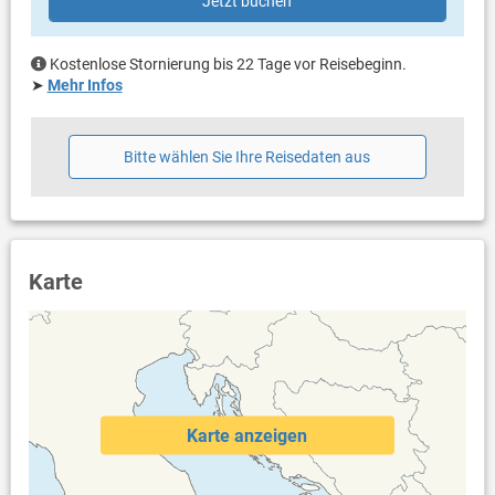
Jetzt buchen
Handtücher vorhanden
Fön
Waschmaschine beim Vermieter nach Rücksprache (gegen
Kostenlose Stornierung bis 22 Tage vor Reisebeginn.
Gebühr: 20.00 € pro Waschgang)
➤
Mehr Infos
Internet per WLAN
Bitte wählen Sie Ihre Reisedaten aus
Karte
Karte anzeigen