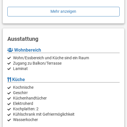
In den Apartments können Sie sich über Rafting- und
Mehr anzeigen
Kanumöglichkeiten informieren.Der See ist 5 Autominuten
entfernt. Die nächste Bushaltestelle erreichen Sie nach 100 m.
Ein Restaurant mit einer Terrasse, einige Geschäfte und ein
Bäcker sind nicht weiter als 200 m entfernt. Gegen Aufpreis
bieten Ihnen die Vesna Apartments einen Shuttleservice.
Ausstattung
Wohnbereich
Wohn/Essbereich und Küche sind ein Raum
Zugang zu Balkon/Terrasse
Laminat
Küche
Kochnische
Geschirr
Küchenhandtücher
Elektroherd
Kochplatten: 2
Kühlschrank mit Gefriermöglichkeit
Wasserkocher