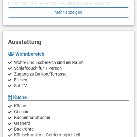
Einheit kann keine Person über die maximale Kapazität
aufgenommen werden, unabhängig vom Alter der kleinen
Mehr anzeigen
Babys.
Ausstattung
Wohnbereich
Wohn- und Essbereich sind ein Raum
Schlafcouch für 1 Person
Zugang zu Balkon/Terrasse
Fliesen
Sat-TV
Küche
Küche
Geschirr
Küchenhandtücher
Gasherd
Backröhre
Kühlschrank mit Gefriermöglichkeit