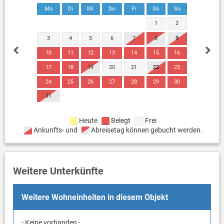
Mo
Di
Mi
Do
Fr
Sa
So
1
2
3
4
5
6
7
8
9
10
11
12
13
14
15
16
17
18
19
20
21
22
23
24
25
26
27
28
29
30
31
Heute
Belegt
Frei
Ankunfts- und
Abreisetag können gebucht werden.
Weitere Unterkünfte
Weitere Wohneinheiten in diesem Objekt
- Keine vorhanden -