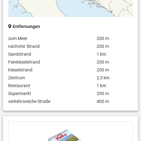
Entfernungen
zum Meer
200 m
nächster Strand
200 m
Sandstrand
1 km
Feinkieselstrand
200 m
Kieselstrand
200 m
Zentrum
2,5 km
Restaurant
1 km
Supermarkt
200 m
verkehrsreiche Straße
400 m