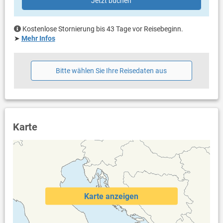
Jetzt buchen
Privater Parkplatz auf dem Grundstück
Haustier nicht erlaubt
Klimaanlage im Preis inklusive
Kostenlose Stornierung bis 43 Tage vor Reisebeginn.
Bettwäsche vorhanden
➤
Mehr Infos
Handtücher vorhanden
Internet per WLAN
Bitte wählen Sie Ihre Reisedaten aus
Karte
Karte anzeigen