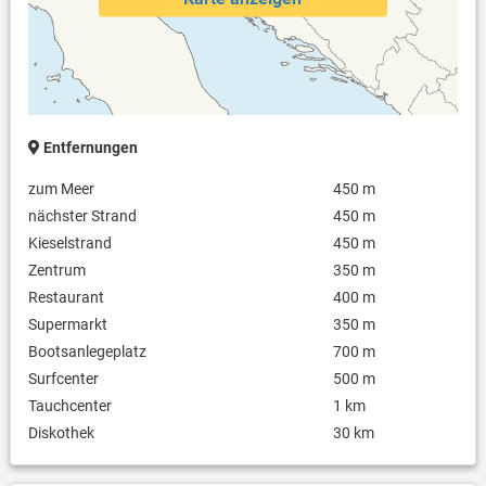
Entfernungen
zum Meer
450 m
nächster Strand
450 m
Kieselstrand
450 m
Zentrum
350 m
Restaurant
400 m
Supermarkt
350 m
Bootsanlegeplatz
700 m
Surfcenter
500 m
Tauchcenter
1 km
Diskothek
30 km