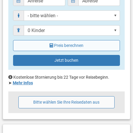
eigener Balkon
überdacht
Bestuhlung
Balkongröße: 4 m²
Weitere Informationen
Grillen nicht erlaubt
Preis berechnen
Privater Parkplatz auf dem Grundstück
Whirlpool
Haustier nicht erlaubt
Jetzt buchen
Heizung
Klimaanlage im Preis inklusive
Bettwäsche vorhanden
Kostenlose Stornierung bis 22 Tage vor Reisebeginn.
Handtücher vorhanden
➤
Mehr Infos
Internet per WLAN
Bitte wählen Sie Ihre Reisedaten aus