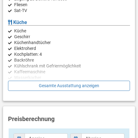
Fliesen
Sat-TV
Küche
Küche
Geschirr
Küchenhandtücher
Elektroherd
Kochplatten: 4
Backröhre
Kühlschrank mit Gefriermöglichkeit
Kaffeemaschine
Wasserkocher
Gesamte Ausstattung anzeigen
Schlafzimmer
Schlafzimmer mit Doppelbett
Schlafzimmer mit 2 Einzelbetten
Badezimmer
Preisberechnung
Nur separate Toilette (Gäste WC)
Balkon & Terrasse