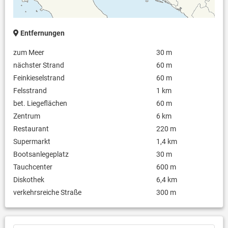
Entfernungen
zum Meer
30 m
nächster Strand
60 m
Feinkieselstrand
60 m
Felsstrand
1 km
bet. Liegeflächen
60 m
Zentrum
6 km
Restaurant
220 m
Supermarkt
1,4 km
Bootsanlegeplatz
30 m
Tauchcenter
600 m
Diskothek
6,4 km
verkehrsreiche Straße
300 m