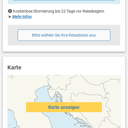
Klimaanlage im Preis inklusive
Eigentümer lebt im gleichen Haus
Kostenlose Stornierung bis 22 Tage vor Reisebeginn.
Bootsanlegeplatz (gegen Gebühr: 10.00 € pro Tag / pro
➤
Mehr Infos
Bootsanlegeplatz)
Bettwäsche vorhanden
Handtücher vorhanden
Bitte wählen Sie Ihre Reisedaten aus
Waschmaschine beim Vermieter nach Rücksprache
Internet per WLAN
Safe
Karte
Karte anzeigen