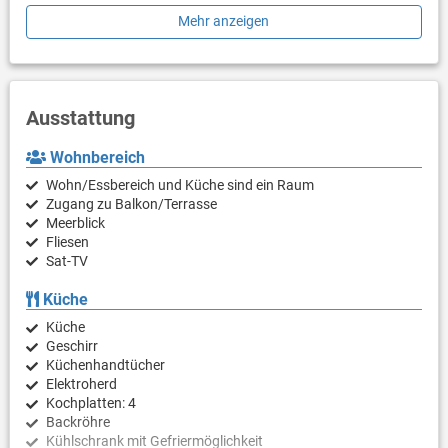
Ein eigener Parkplatz für Ihren PKW steht Ihnen auf dem
Mehr anzeigen
Grundstück zur Verfügung. Restaurants sind innerhalb weniger
Gehminuten erreichbar. 60m vom Haus befindet sich ein kleiner
Feinkieselstrand. Die Strände GRCI und VODENCA sind
zwischen 400 bis 500m entfernt.
Ausstattung
Der Trailerparkplatz ist Gratis in der Trockener Marine.
Wohnbereich
Wohn/Essbereich und Küche sind ein Raum
Zugang zu Balkon/Terrasse
Meerblick
Fliesen
Sat-TV
Küche
Küche
Geschirr
Küchenhandtücher
Elektroherd
Kochplatten: 4
Backröhre
Kühlschrank mit Gefriermöglichkeit