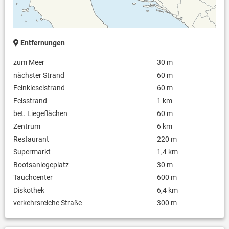
Entfernungen
zum Meer
30 m
nächster Strand
60 m
Feinkieselstrand
60 m
Felsstrand
1 km
bet. Liegeflächen
60 m
Zentrum
6 km
Restaurant
220 m
Supermarkt
1,4 km
Bootsanlegeplatz
30 m
Tauchcenter
600 m
Diskothek
6,4 km
verkehrsreiche Straße
300 m