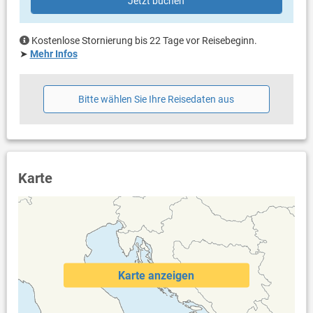
Jetzt buchen
eigene Terrasse
überdacht
Meerblick
Kostenlose Stornierung bis 22 Tage vor Reisebeginn.
Bestuhlung
➤
Mehr Infos
Terrassengröße: 15 m²
Weitere Informationen
Bitte wählen Sie Ihre Reisedaten aus
Grill vorhanden und Grill mitbringen möglich
Parkplatz beim Haus
Haustier nicht erlaubt
Klimaanlage im Preis inklusive
Eigentümer lebt im gleichen Haus
Bootsanlegeplatz (gegen Gebühr: 10.00 € pro Tag / pro
Karte
Bootsanlegeplatz)
Bettwäsche vorhanden
Handtücher vorhanden
Fön
Waschmaschine beim Vermieter nach Rücksprache
Internet per WLAN
Safe
Karte anzeigen