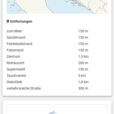
Entfernungen
zum Meer
150 m
Sandstrand
150 m
Feinkieselstrand
150 m
Felsstrand
150 m
Zentrum
1,5 km
Restaurant
200 m
Supermarkt
150 m
Tauchcenter
5 km
Diskothek
1,8 km
verkehrsreiche Straße
300 m