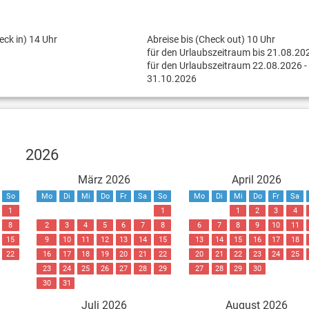
eck in) 14 Uhr
Abreise bis (Check out) 10 Uhr
für den Urlaubszeitraum bis 21.08.20
für den Urlaubszeitraum 22.08.2026 -
31.10.2026
2026
März 2026
April 2026
So
Mo
Di
Mi
Do
Fr
Sa
So
Mo
Di
Mi
Do
Fr
Sa
1
1
1
2
3
4
8
2
3
4
5
6
7
8
6
7
8
9
10
11
15
9
10
11
12
13
14
15
13
14
15
16
17
18
22
16
17
18
19
20
21
22
20
21
22
23
24
25
23
24
25
26
27
28
29
27
28
29
30
30
31
Juli 2026
August 2026