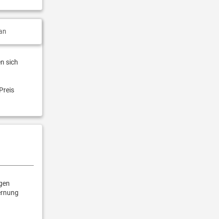
an
n sich
Preis
igen
ernung