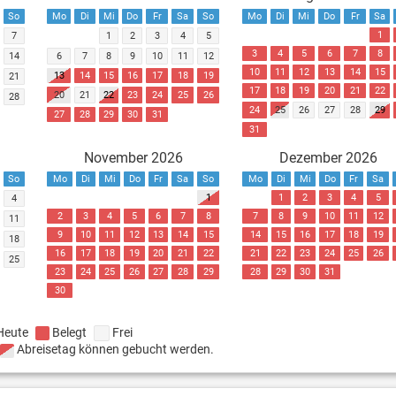
So
Mo
Di
Mi
Do
Fr
Sa
So
Mo
Di
Mi
Do
Fr
Sa
1
7
1
2
3
4
5
3
4
5
6
7
8
14
6
7
8
9
10
11
12
10
11
12
13
14
15
13
14
15
16
17
18
19
21
17
18
19
20
21
22
20
21
22
23
24
25
26
28
24
25
26
27
28
29
27
28
29
30
31
31
November 2026
Dezember 2026
So
Mo
Di
Mi
Do
Fr
Sa
So
Mo
Di
Mi
Do
Fr
Sa
1
1
2
3
4
5
4
2
3
4
5
6
7
8
7
8
9
10
11
12
11
9
10
11
12
13
14
15
14
15
16
17
18
19
18
16
17
18
19
20
21
22
21
22
23
24
25
26
25
23
24
25
26
27
28
29
28
29
30
31
30
Heute
Belegt
Frei
Abreisetag können gebucht werden.