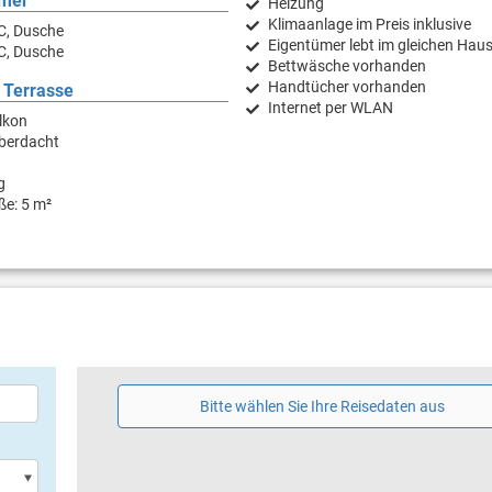
mer
Heizung
Klimaanlage im Preis inklusive
C, Dusche
Eigentümer lebt im gleichen Hau
C, Dusche
Bettwäsche vorhanden
Handtücher vorhanden
 Terrasse
Internet per WLAN
lkon
überdacht
g
ße: 5 m²
Bitte wählen Sie Ihre Reisedaten aus