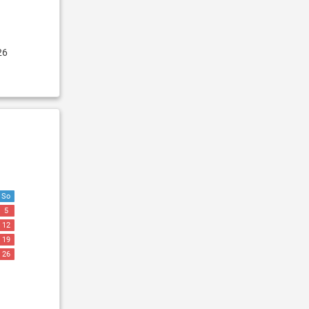
26
So
5
12
19
26