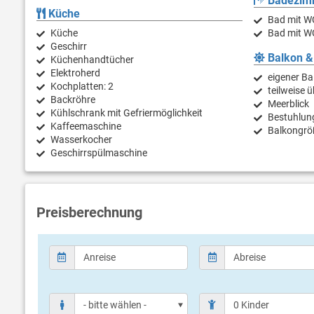
Badezim
Küche
Bad mit W
Küche
Bad mit W
Geschirr
Balkon &
Küchenhandtücher
Elektroherd
eigener Ba
Kochplatten: 2
teilweise 
Backröhre
Meerblick
Kühlschrank mit Gefriermöglichkeit
Bestuhlun
Kaffeemaschine
Balkongrö
Wasserkocher
Geschirrspülmaschine
Preisberechnung