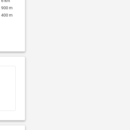
6 km
900 m
400 m