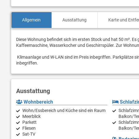
Allgemein
Ausstattung
Karte und Entf
Diese Wohnung befindet sich im ersten Stock und hat 50 m². Es g
Kaffeemaschine, Wasserkocher und Geschirrspüler. Zur Wohnung 
Klimaanlage und W-LAN sind im Preis inbegriffen. Parkplätze si
inbegriffen.
Ausstattung
Wohnbereich
Schlafz
Wohn/Essbereich und Küche sind ein Raum
Schlafzimm
Meerblick
Balkon/Te
Parkett
Schlafzimm
Fliesen
Balkon/Te
Sat-TV