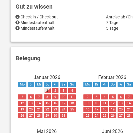
Gut zu wissen
Check in / Check out
Anreise ab (Ch
Mindestaufenthalt
7 Tage
Mindestaufenthalt
5 Tage
Belegung
Januar 2026
Februar 2026
Mo
Di
Mi
Do
Fr
Sa
So
Mo
Di
Mi
Do
Fr
Sa
1
2
3
4
5
6
7
8
9
10
11
2
3
4
5
6
7
12
13
14
15
16
17
18
9
10
11
12
13
14
19
20
21
22
23
24
25
16
17
18
19
20
21
26
27
28
29
30
31
23
24
25
26
27
28
Mai 2026
Juni 2026