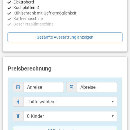
Elektroherd
Kochplatten: 4
Kühlschrank mit Gefriermöglichkeit
Kaffeemaschine
Geschirrspülmaschine
Schlafzimmer
Gesamte Ausstattung anzeigen
Schlafzimmer mit Doppelbett, Zugang zu Balkon/Terrasse,
Fliesen
Schlafzimmer mit Doppelbett, Fliesen
Badezimmer
Preisberechnung
Bad mit WC, Dusche
Balkon & Terrasse
eigene Terrasse
Bestuhlung
Terrassengröße: 25 m²
Weitere Informationen
Grill vorhanden
Privater Parkplatz auf dem Grundstück