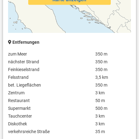
Entfernungen
zum Meer
350 m
nächster Strand
350 m
Feinkieselstrand
350 m
Felsstrand
3,5 km
bet. Liegeflächen
350 m
Zentrum
3 km
Restaurant
50 m
Supermarkt
500 m
Tauchcenter
3 km
Diskothek
3 km
verkehrsreiche Straße
35 m