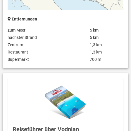
Entfernungen
zum Meer
5 km
nächster Strand
5 km
Zentrum
1,3 km
Restaurant
1,3 km
Supermarkt
700 m
Reiseführer über Vodnjan