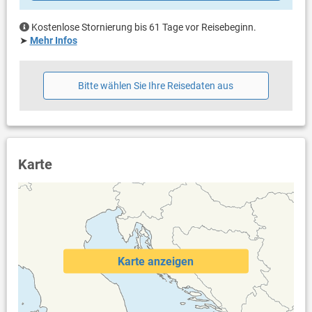
Privater Parkplatz auf dem Grundstück
Swimmingpool
Kostenlose Stornierung bis 61 Tage vor Reisebeginn.
Haustier nicht erlaubt
➤
Mehr Infos
Heizung
Klimaanlage im Preis inklusive
Bettwäsche vorhanden
Bitte wählen Sie Ihre Reisedaten aus
Handtücher vorhanden
Fön
Waschmaschine in der Unterkunft
Internet per WLAN
Karte
Karte anzeigen