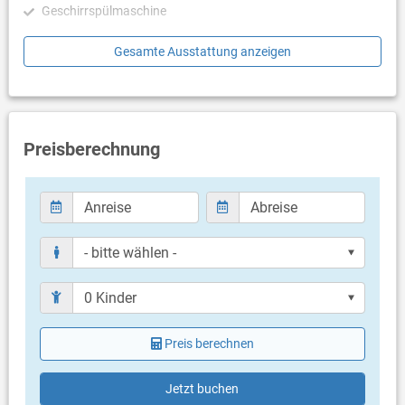
Geschirrspülmaschine
Poolbeleuchtung sind automatisch programmiert, um abends
eine angenehme Atmosphäre zu schaffen. Der Garten ist
Schlafzimmer
Gesamte Ausstattung anzeigen
gepflegt, und der Rasen bleibt dank eines Rasenroboters, der
sicher und selbstständig arbeitet, immer perfekt.
Schlafzimmer mit Doppelbett
Schlafzimmer mit Doppelbett
Zusätzliche Informationen:
Schlafzimmer mit Doppelbett
Die Villa bietet einen privaten Parkplatz, WLAN, ein Smart-TV-
System, eine Waschmaschine und eine Geschirrspülmaschine.
Badezimmer
Preisberechnung
Alle Räume sind klimatisiert, und im Winter steht eine Heizung
Bad mit WC, Dusche
zur Verfügung. Das Haus ist nicht für Jugendgruppen geeignet.
Bad mit WC, Dusche
Haustiere sind nicht erlaubt. Rauchen ist in den Innenräumen
Bad mit WC, Dusche
nicht gestattet.
Nur separate Toilette (Gäste WC)
Balkon & Terrasse
eigener Balkon
Liegen
eigene Terrasse
Liegen
Preis berechnen
Weitere Informationen
Garten zur Benutzung
Jetzt buchen
Grill vorhanden