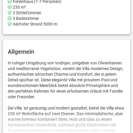
Ferienhaus (1-7 Personen)
230 m²
3 Schlafzimmer
3 Badezimmer
nächster Strand 5000 m
Allgemein
In ruhiger Umgebung von Vodnjan, umgeben von Olivenhainen
und mediterraner Vegetation, vereint die Villa modernes Design,
authentischen istrischen Charme und Komfort, der in jedem
Detail spürbar ist. Diese elegante Villa mit privatem Pool und
wunderschönem Meerblick bietet absolute Privatsphäre und
den perfekten Rahmen für einen erholsamen Urlaub mit Familie
oder Freunden.
Die Villa ist geräumig und modern gestaltet, bietet die Villa etwa
230 m² Wohnfläche auf zwei Ebenen. Das minimalistische, aber
warme Interieur kombiniert Stein, Holz und Glas zu einem
harmonischen Gesamtbild, während große Glasfronten viel
Tageslicht hereinlassen und den Blick auf das Meer und die