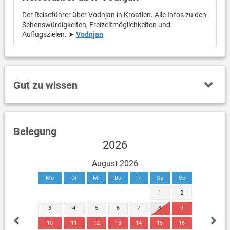
Der Reiseführer über Vodnjan in Kroatien. Alle Infos zu den
Sehenswürdigkeiten, Freizeitmöglichkeiten und
Auflugszielen. ➤
Vodnjan
Gut zu wissen
Belegung
2026
August 2026
Mo
Di
Mi
Do
Fr
Sa
So
1
2
3
4
5
6
7
8
9
10
11
12
13
14
15
16