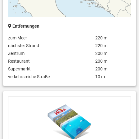
Entfernungen
zum Meer
220 m
nächster Strand
220 m
Zentrum
200 m
Restaurant
200 m
Supermarkt
200 m
verkehrsreiche Straße
10 m