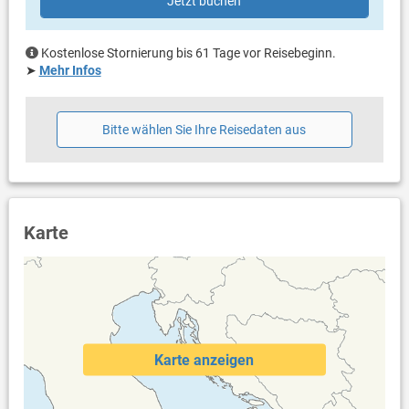
Jetzt buchen
Heizung
Klimaanlage im Preis inklusive
Bettwäsche vorhanden
Kostenlose Stornierung bis 61 Tage vor Reisebeginn.
Handtücher vorhanden
➤
Mehr Infos
Fön
Waschmaschine in der Unterkunft
Internet per WLAN
Bitte wählen Sie Ihre Reisedaten aus
Karte
Karte anzeigen