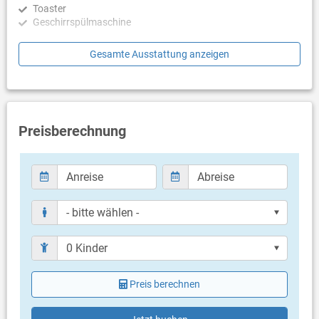
Toaster
Minuten zu Fuß von Ihrer Haustür entfernt.
Geschirrspülmaschine
Ihr unvergesslicher Inselurlaub erwartet Sie in der Villa !
Schlafzimmer
Gesamte Ausstattung anzeigen
Schlafzimmer mit Doppelbett
Schlafzimmer mit Doppelbett
Schlafzimmer mit 2 Doppelbetten
Badezimmer
Preisberechnung
Bad mit WC, Badewanne (en suite)
Bad mit WC, Dusche (en suite)
Balkon & Terrasse
eigener Balkon
eigene Terrasse
Weitere Informationen
Garten zur Benutzung
Grill vorhanden
Preis berechnen
Privater Parkplatz auf dem Grundstück
Swimmingpool
Haustier nicht erlaubt