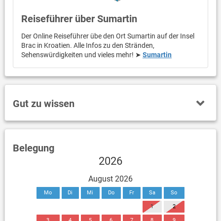
Reiseführer über Sumartin
Der Online Reiseführer übe den Ort Sumartin auf der Insel
Brac in Kroatien. Alle Infos zu den Stränden,
Sehenswürdigkeiten und vieles mehr! ➤
Sumartin
Gut zu wissen
Belegung
2026
August 2026
Mo
Di
Mi
Do
Fr
Sa
So
1
2
3
4
5
6
7
8
9