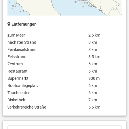
Internet per WLAN
Safe
Entfernungen
zum Meer
2,5 km
nächster Strand
3 km
Feinkieselstrand
3 km
Felsstrand
3,5 km
Zentrum
6 km
Restaurant
6 km
Supermarkt
900 m
Bootsanlegeplatz
6 km
Tauchcenter
6 km
Diskothek
7 km
verkehrsreiche Straße
5,6 km