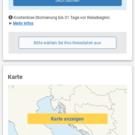
Jetzt buchen
Meerblick
Bestuhlung
eigene Terrasse
Kostenlose Stornierung bis 31 Tage vor Reisebeginn.
Meerblick
➤
Mehr Infos
Bestuhlung
Liegen
Sonnenschirm
Bitte wählen Sie Ihre Reisedaten aus
Terrassengröße: 70 m²
Weitere Informationen
Garten zur Benutzung
Komplett eingezäuntes Grundstück
Grill vorhanden
Karte
Privater Parkplatz auf dem Grundstück, Carport
Swimmingpool (32 m²)
Dusche im Außenbereich
Haustier erlaubt (gegen Gebühr: 10.00 € pro Tag / pro
Haustier)
Klimaanlage im Preis inklusive
Bettwäsche vorhanden
Karte anzeigen
Handtücher vorhanden
Fön
Waschmaschine in der Unterkunft