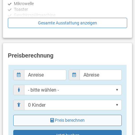
Mikrowelle
Toaster
Geschirrspülmaschine
Gesamte Ausstattung anzeigen
Schlafzimmer
Schlafzimmer mit 2 Einzelbetten, Zugang zu
Balkon/Terrasse, Laminat
Schlafzimmer mit Doppelbett, Zugang zu Balkon/Terrasse,
Laminat
Preisberechnung
Schlafzimmer mit 2 Einzelbetten, Zugang zu
Balkon/Terrasse, Laminat
Schlafzimmer mit Doppelbett, Zugang zu Balkon/Terrasse,
Laminat
Badezimmer
Bad mit WC, Dusche (en suite)
Bad mit WC, Dusche (en suite)
Bad mit WC, Dusche (en suite)
Bad mit WC, Dusche (en suite)
Preis berechnen
Balkon & Terrasse
eigener Balkon