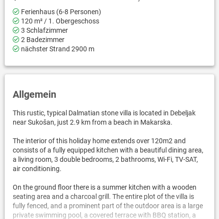
Ferienhaus (6-8 Personen)
120 m² / 1. Obergeschoss
3 Schlafzimmer
2 Badezimmer
nächster Strand 2900 m
Allgemein
This rustic, typical Dalmatian stone villa is located in Debeljak
near Sukošan, just 2.9 km from a beach in Makarska.
The interior of this holiday home extends over 120m2 and
consists of a fully equipped kitchen with a beautiful dining area,
a living room, 3 double bedrooms, 2 bathrooms, Wi-Fi, TV-SAT,
air conditioning.
On the ground floor there is a summer kitchen with a wooden
seating area and a charcoal grill. The entire plot of the villa is
fully fenced, and a prominent part of the outdoor area is a large
private swimming pool, a covered terrace with BBQ station, a