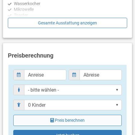
Wasserkocher
Mikrowelle
Toaster
Geschirrspülmaschine
Gesamte Ausstattung anzeigen
Schlafzimmer
Schlafzimmer mit Doppelbett, Fliesen
Schlafzimmer mit Doppelbett, Fliesen
Schlafzimmer mit 2 Einzelbetten, Fliesen
Preisberechnung
Badezimmer
Bad mit WC, Dusche
Bad mit WC, Dusche
Nur separate Toilette (Gäste WC)
Balkon & Terrasse
eigener Balkon
Bestuhlung
Sonnenschirm
Preis berechnen
eigene Terrasse
überdacht
Bestuhlung