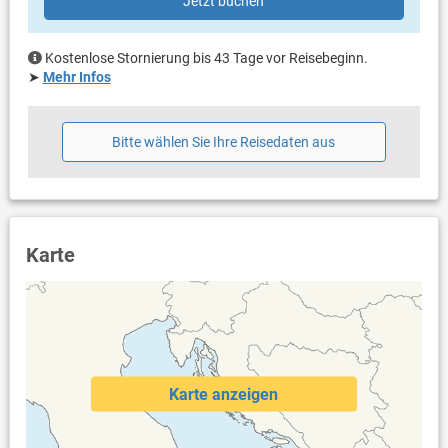
Jetzt buchen
Liegen
Sonnenschirm
Terrassengröße: 25 m²
Kostenlose Stornierung bis 43 Tage vor Reisebeginn.
➤
Mehr Infos
Weitere Informationen
Garten zur Benutzung
Grill vorhanden
Bitte wählen Sie Ihre Reisedaten aus
Privater Parkplatz auf dem Grundstück
Swimmingpool (32 m²)
Dusche im Außenbereich
Haustier erlaubt (gegen Gebühr: 12.00 € pro Tag / pro
Haustier)
Klimaanlage
Karte
Bettwäsche vorhanden
Handtücher vorhanden
Fön
Waschmaschine in der Unterkunft
Internet per WLAN
Other features:
Summer kitchen
Karte anzeigen