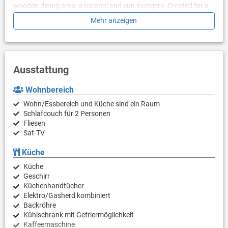
wooden dining area, a parasol and sun loungers. Created for a
family or friends who want to enjoy peace and nature.
Mehr anzeigen
Free private parking and pets are welcome.
Please note that regardless of the General Cancellation Policy,
Villa Mia has a strict non-refundable policy.
Ausstattung
Wohnbereich
Wohn/Essbereich und Küche sind ein Raum
Schlafcouch für 2 Personen
Fliesen
Sat-TV
Küche
Küche
Geschirr
Küchenhandtücher
Elektro/Gasherd kombiniert
Backröhre
Kühlschrank mit Gefriermöglichkeit
Kaffeemaschine