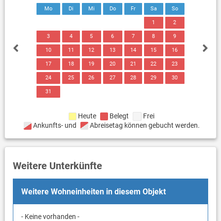
Mo
Di
Mi
Do
Fr
Sa
So
1
2
3
4
5
6
7
8
9
10
11
12
13
14
15
16
17
18
19
20
21
22
23
24
25
26
27
28
29
30
31
Heute
Belegt
Frei
Ankunfts- und
Abreisetag können gebucht werden.
Weitere Unterkünfte
Weitere Wohneinheiten in diesem Objekt
- Keine vorhanden -