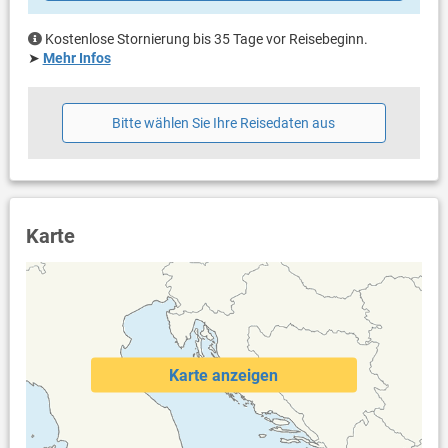
Waschmaschine in der Unterkunft
Internet per WLAN
Kostenlose Stornierung bis 35 Tage vor Reisebeginn.
➤
Mehr Infos
Bitte wählen Sie Ihre Reisedaten aus
Karte
Karte anzeigen