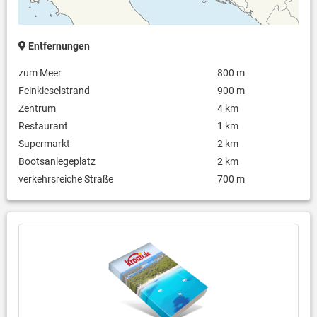
Entfernungen
zum Meer
800 m
Feinkieselstrand
900 m
Zentrum
4 km
Restaurant
1 km
Supermarkt
2 km
Bootsanlegeplatz
2 km
verkehrsreiche Straße
700 m