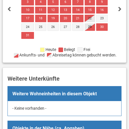
3
4
5
6
7
8
9
10
11
12
13
14
15
16
17
18
19
20
21
22
23
24
25
26
27
28
29
30
31
Heute
Belegt
Frei
Ankunfts- und
Abreisetag können gebucht werden.
Weitere Unterkünfte
Weitere Wohneinheiten in diesem Objekt
- Keine vorhanden -
Objekte in der Nähe (ca. Angaben)