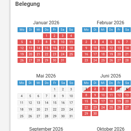
Belegung
Januar 2026
Februar 2026
Mo
Di
Mi
Do
Fr
Sa
So
Mo
Di
Mi
Do
Fr
Sa
1
2
3
4
5
6
7
8
9
10
11
2
3
4
5
6
7
12
13
14
15
16
17
18
9
10
11
12
13
14
19
20
21
22
23
24
25
16
17
18
19
20
21
26
27
28
29
30
31
23
24
25
26
27
28
Mai 2026
Juni 2026
Mo
Di
Mi
Do
Fr
Sa
So
Mo
Di
Mi
Do
Fr
Sa
1
2
3
4
5
6
1
2
3
8
9
10
11
12
13
4
5
6
7
8
9
10
15
16
17
18
19
20
11
12
13
14
15
16
17
22
23
24
25
26
27
18
19
20
21
22
23
24
29
30
25
26
27
28
29
30
31
September 2026
Oktober 2026