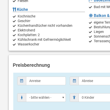
Badezim
Fliesen
Bad mit W
Küche
Balkon &
Kochnische
Geschirr
eigene Ter
Küchenhandtücher nicht vorhanden
Bestuhlun
Elektroherd
Liegen
Kochplatten: 2
Sonnensc
Kühlschrank mit Gefriermöglichkeit
Terrassen
Wasserkocher
Preisberechnung