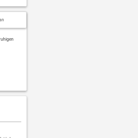
an
 ruhigen