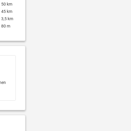
50 km
45 km
3,5 km
80 m
onen