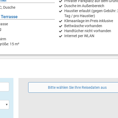
mer
Privater Parkplatz auf dem Grun
Dusche im Außenbereich
C, Dusche
Haustier erlaubt (gegen Gebühr: 
Tag / pro Haustier)
 Terrasse
Klimaanlage im Preis inklusive
rasse
Bettwäsche vorhanden
g
Handtücher nicht vorhanden
Internet per WLAN
hirm
größe: 15 m²
Bitte wählen Sie Ihre Reisedaten aus