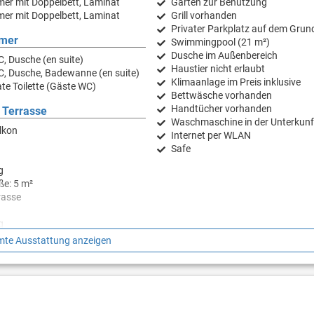
er mit Doppelbett, Laminat
Garten zur Benutzung
er mit Doppelbett, Laminat
Grill vorhanden
Privater Parkplatz auf dem Grun
mer
Swimmingpool (21 m²)
Dusche im Außenbereich
, Dusche (en suite)
Haustier nicht erlaubt
C, Dusche, Badewanne (en suite)
Klimaanlage im Preis inklusive
te Toilette (Gäste WC)
Bettwäsche vorhanden
Handtücher vorhanden
 Terrasse
Waschmaschine in der Unterkunf
lkon
Internet per WLAN
Safe
g
ße: 5 m²
rasse
g
te Ausstattung anzeigen
hirm
größe: 12 m²