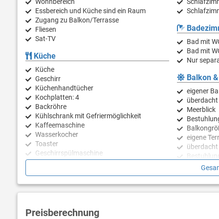
Wohnbereich
Schlafzimm
Essbereich und Küche sind ein Raum
Schlafzimm
Zugang zu Balkon/Terrasse
Badezim
Fliesen
Sat-TV
Bad mit WC
Bad mit W
Küche
Nur separa
Küche
Balkon &
Geschirr
Küchenhandtücher
eigener Ba
Kochplatten: 4
überdacht
Backröhre
Meerblick
Kühlschrank mit Gefriermöglichkeit
Bestuhlun
Kaffeemaschine
Balkongrö
Wasserkocher
eigene Ter
Toaster
überdacht
Geschirrspülmaschine
Bestuhlun
Liegen
Gesam
Sonnensc
Terrassen
Preisberechnung