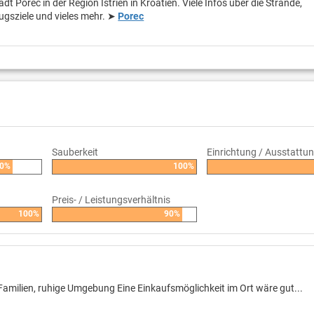
adt Porec in der Region Istrien in Kroatien. Viele Infos über die Strände,
ugsziele und vieles mehr. ➤
Porec
Sauberkeit
Einrichtung / Ausstattu
0%
100%
Preis- / Leistungsverhältnis
100%
90%
r Familien, ruhige Umgebung Eine Einkaufsmöglichkeit im Ort wäre gut...