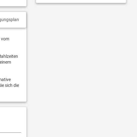
gungsplan
n vom
Mahlzeiten
 einem
mative
e sich die