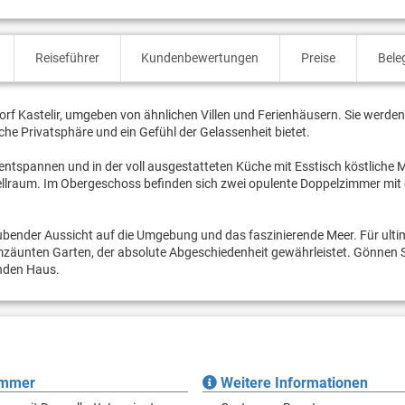
Reiseführer
Kundenbewertungen
Preise
Bele
f Kastelir, umgeben von ähnlichen Villen und Ferienhäusern. Sie werde
iche Privatsphäre und ein Gefühl der Gelassenheit bietet.
tspannen und in der voll ausgestatteten Küche mit Esstisch köstliche 
tellraum. Im Obergeschoss befinden sich zwei opulente Doppelzimmer mit
ubender Aussicht auf die Umgebung und das faszinierende Meer. Für ulti
mzäunten Garten, der absolute Abgeschiedenheit gewährleistet. Gönnen Si
nden Haus.
immer
Weitere Informationen