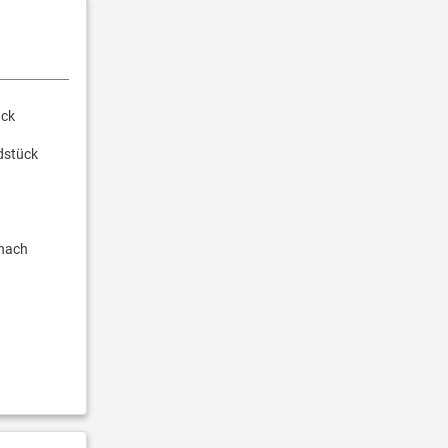
ück
dstück
nach