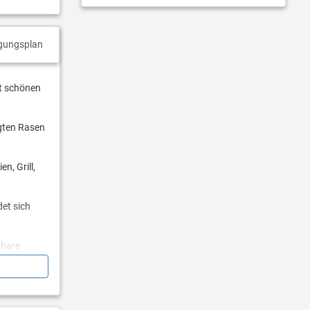
gungsplan
it schönen
egten Rasen
n, Grill,
det sich
hbare
ieterin