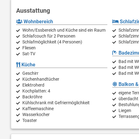
Ausstattung
Wohnbereich
Schlafz
Wohn/Essbereich und Küche sind ein Raum
Schlafzimm
Schlafcouch für 2 Personen
Schlafzimm
Schlafmöglichkeit (4 Personen)
Schlafzimm
Fliesen
Badezim
Sat-TV
Bad mit W
Küche
Bad mit W
Geschirr
Bad mit W
Küchenhandtücher
Balkon &
Elektroherd
Kochplatten: 4
eigene Ter
Backröhre
überdacht
Kühlschrank mit Gefriermöglichkeit
Bestuhlun
Kaffeemaschine
Liegen
Wasserkocher
Terrassen
Toaster