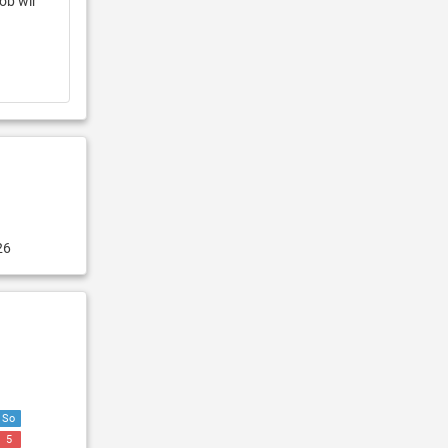
ob wir
26
So
5