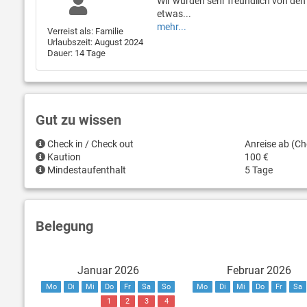
Wir wurden sehr freundlich von den 
etwas...
mehr...
Verreist als: Familie
Urlaubszeit: August 2024
Dauer: 14 Tage
Gut zu wissen
Check in / Check out
Anreise ab (Ch
Kaution
100 €
Mindestaufenthalt
5 Tage
Belegung
Januar 2026
Februar 2026
Mo
Di
Mi
Do
Fr
Sa
So
Mo
Di
Mi
Do
Fr
Sa
1
2
3
4