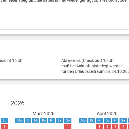
Vermietern begrüßt. Sie haben immer wieder gefragt ob alles OK ist oder 
eck in) 16 Uhr
Abreise bis (Check out) 10 Uhr
muß bei Ankunft hinterlegt werden
für den Urlaubszeitraum bis 24.10.20
2026
März 2026
April 2026
So
Mo
Di
Mi
Do
Fr
Sa
So
Mo
Di
Mi
Do
Fr
Sa
1
1
1
2
3
4