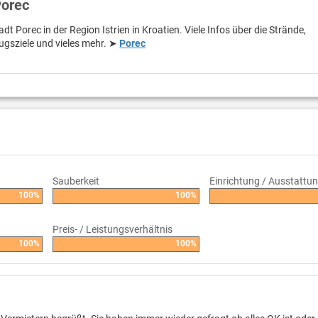
Porec
adt Porec in der Region Istrien in Kroatien. Viele Infos über die Strände,
ugsziele und vieles mehr. ➤
Porec
Sauberkeit
Einrichtung / Ausstattu
100%
100%
Preis- / Leistungsverhältnis
100%
100%