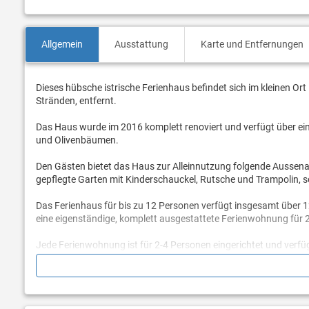
Allgemein
Ausstattung
Karte und Entfernungen
Dieses hübsche istrische Ferienhaus befindet sich im kleinen Or
Stränden, entfernt.
Das Haus wurde im 2016 komplett renoviert und verfügt über ei
und Olivenbäumen.
Den Gästen bietet das Haus zur Alleinnutzung folgende Aussenau
gepflegte Garten mit Kinderschauckel, Rutsche und Trampolin, 
Das Ferienhaus für bis zu 12 Personen verfügt insgesamt über 120
eine eigenständige, komplett ausgestattete Ferienwohnung für 
Jede Ferienwohnung ist für 2-4 Personen eingerichtet und verfü
Couch, Doppelbettschlafzimmer und Bad mit Dusche/Wc. Alle Wo
Das Ferienhaus ist für eine oder mehrere Familien ideal und kl
wohnt in hinteren Teil des Hauses mit separatem Eingang in den 