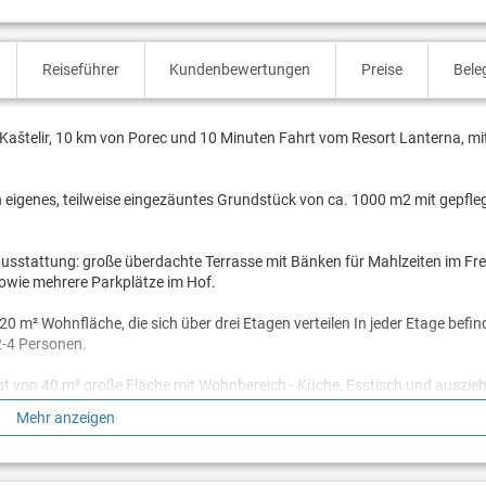
Reiseführer
Kundenbewertungen
Preise
Bele
t Kaštelir, 10 km von Porec und 10 Minuten Fahrt vom Resort Lanterna, m
n eigenes, teilweise eingezäuntes Grundstück von ca. 1000 m2 mit gepfl
sstattung: große überdachte Terrasse mit Bänken für Mahlzeiten im Freie
sowie mehrere Parkplätze im Hof.
 m² Wohnfläche, die sich über drei Etagen verteilen In jeder Etage befin
2-4 Personen.
gt von 40 m² große Fläche mit Wohnbereich - Küche, Esstisch und auszie
hnungen sind klimatisiert und Wlan ist vorhanden.
Mehr anzeigen
eine Hunde sind auf Anfrage auch willkommen.
Bitte beachten Sie
, die Verm
Hof .