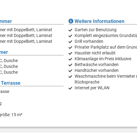
immer
Weitere Informationen
er mit Doppelbett, Laminat
Garten zur Benutzung
er mit Doppelbett, Laminat
Komplett eingezäuntes Grundst
er mit Doppelbett, Laminat
Grill vorhanden
Privater Parkplatz auf dem Grun
mer
Haustier nicht erlaubt
Klimaanlage im Preis inklusive
C, Dusche
Bettwäsche vorhanden
C, Dusche
Handtücher vorhanden
C, Dusche
Waschmaschine beim Vermieter 
Rücksprache
 Terrasse
Internet per WLAN
rasse
g
größe: 15 m²