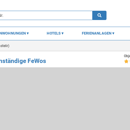
ENWOHNUNGEN
HOTELS
FERIENANLAGEN
stelir)
Obj
genständige FeWos