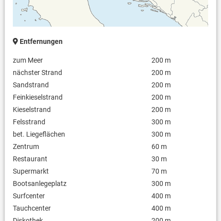
(bar vor Ort)) Bootsausflug nach Absprache buchbar Vorort
Entfernungen
zum Meer
200 m
nächster Strand
200 m
Sandstrand
200 m
Feinkieselstrand
200 m
Kieselstrand
200 m
Felsstrand
300 m
bet. Liegeflächen
300 m
Zentrum
60 m
Restaurant
30 m
Supermarkt
70 m
Bootsanlegeplatz
300 m
Surfcenter
400 m
Tauchcenter
400 m
Diskothek
200 m