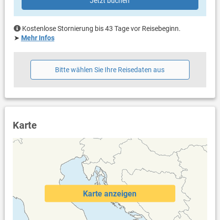
Jetzt buchen
Liegen
Balkongröße: 10 m²
eigene Terrasse
Kostenlose Stornierung bis 43 Tage vor Reisebeginn.
überdacht
➤
Mehr Infos
Bestuhlung
Sonnenschirm
Terrassengröße: 20 m²
Bitte wählen Sie Ihre Reisedaten aus
Weitere Informationen
Garten zur Benutzung
Grill vorhanden
Privater Parkplatz auf dem Grundstück
Swimmingpool (23 m²)
Karte
Dusche im Außenbereich
Haustier erlaubt (gegen Gebühr: 10.00 € pro Tag / pro
Haustier)
Klimaanlage im Preis inklusive
Bettwäsche vorhanden
Handtücher vorhanden
Fön
Karte anzeigen
Waschmaschine in der Unterkunft
Internet per WLAN
Beheizbarer Swimmingpool (Nutzung Poolheizung 15 € / Tag