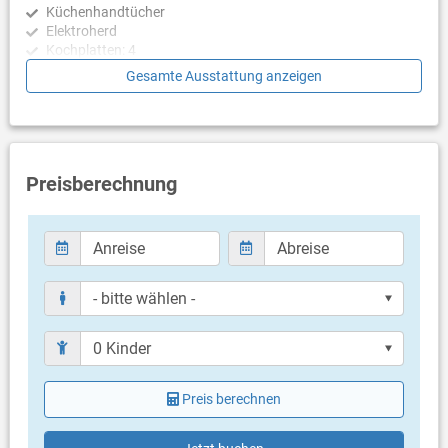
Küchenhandtücher
Elektroherd
E-Auto-Wallbox
Kochplatten: 4
Ein besonderes Highlight für modern Reisende ist die
Backröhre
Gesamte Ausstattung anzeigen
hauseigene E-Auto-Wallbox (11 kW) auf dem Grundstück, deren
Kühlschrank mit Gefriermöglichkeit
Abrechnung flexibel nach Absprache mit dem Eigentümer
Kaffeemaschine
erfolgt.
Wasserkocher
Mikrowelle
Lage und Umgebung
Toaster
Die Unterkunft befindet sich in hervorragender, zentraler Lage
Preisberechnung
auf der Insel Krk, direkt am Rande der historischen Altstadt.
Schlafzimmer
Durch die Nähe zum Meer und zum Stadtzentrum lassen sich
sowohl Badeausflüge als auch Restaurantbesuche oder
Schlafzimmer mit Doppelbett, Zustellbett, Laminat
Einkäufe bequem ohne Fahrzeug realisieren. Die Umgebung
Schlafzimmer mit Doppelbett, Zugang zu Balkon/Terrasse,
verbindet das lebendige Flair der Küstenstadt mit einer privaten
Laminat
Rückzugsoase im eigenen Garten.
Badezimmer
Nur separate Toilette (Gäste WC)
Bad mit WC, Dusche
Balkon & Terrasse
Preis berechnen
eigener Balkon
Bestuhlung