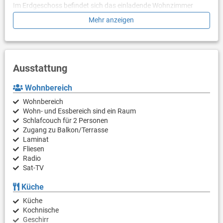
Im Erdgeschoss befindet sich das einladende Wohnzimmer
sowie die voll ausgestattete Küche und ein separates WC mit
Mehr anzeigen
Waschmaschine.
Obergeschoss
Das Obergeschoss beherbergt zwei gemütliche Schlafzimmer
und ein Badezimmer mit Dusche und WC. Dank der installierten
Ausstattung
Klimaanlage und des inkludierten WLAN-Internets ist für
optimalen Komfort gesorgt.
Wohnbereich
Außenbereich
Wohnbereich
Der Außenbereich besticht durch einen 23 m² großen
Wohn- und Essbereich sind ein Raum
Swimmingpool, der auf Wunsch gegen eine tägliche Gebühr (15
Schlafcouch für 2 Personen
€ / Tag / zahlbar vor Ort) vor Ort beheizt werden kann.
Zugang zu Balkon/Terrasse
Laminat
Ein gepflegter Garten mit einer gemütlichen Sitzmöglichkeit und
Fliesen
einem Grill lädt zu gemeinsamen Abenden im Freien ein. Da es
Radio
sich um ein Ferienhaus handelt, stehen alle Außenbereiche
Sat-TV
sowie der Pool zur exklusiven Nutzung zur Verfügung.
Küche
Parken
Küche
Ein privater, eigener Parkplatz befindet sich direkt auf dem
Kochnische
umzäunten Grundstück des Ferienhauses und steht kostenfrei
Geschirr
zur Verfügung.