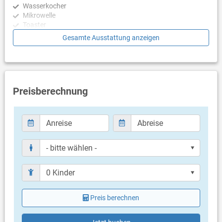
Wasserkocher
wird ergänzt durch eine Außendusche, einen überdachten
Mikrowelle
Essbereich mit Grill (geeignet für Holz- oder Holzkohlegrill) sowie
Toaster
eine Tischtennisplatte im Freien für unterhaltsame Stunden. Im
Geschirrspülmaschine
Gesamte Ausstattung anzeigen
Inneren verfügt das Erdgeschoss über einen großzügigen 60 m2
großen Wohnbereich, der vollständig klimatisiert ist.
Schlafzimmer
Dieser umfasst eine voll ausgestattete Küche mit Kochinsel,
Schlafzimmer mit Doppelbett
einen Essbereich sowie große Schiebetüren, die einen direkten
Schlafzimmer mit Doppelbett
Zugang zum Poolbereich ermöglichen. Der Wohnbereich ist mit
Schlafzimmer mit Doppelbett
Preisberechnung
einem bequemen Sofa, das sich in ein Schlafsofa für zwei
Schlafzimmer mit Doppelbett
Personen umwandeln lässt, einem Smart-TV sowie einer
PlayStation 5 ausgestattet und bietet Unterhaltung für alle
Badezimmer
Altersgruppen. Ein separates Gäste-WC mit Waschbecken sowie
Bad mit WC, Dusche
eine Wasch- und Trocknerecke mit Waschmaschine und
Bad mit WC, Dusche
Wäschetrockner sorgen für zusätzlichen Komfort.
Bad mit WC, Dusche
Bad mit WC, Dusche
Auf dieser Etage befinden sich außerdem zwei Schlafzimmer mit
Nur separate Toilette (Gäste WC)
jeweils eigenem Bad. Schlafzimmer Nr. 1 verfügt über eine
Wohnfläche von 19,4 m2 und ist mit einem Kingsize-Bett (180 ×
Balkon & Terrasse
200 cm) ausgestattet. Es bietet Meerblick sowie ein
Badezimmer mit Dusche. Schlafzimmer Nr. 2 ist mit 24 m2
Preis berechnen
eigener Balkon
etwas größer und verfügt ebenfalls über ein Kingsize-Bett (180 ×
Liegen
200 cm), einen begehbaren Kleiderschrank, einen Smart-TV
eigene Terrasse