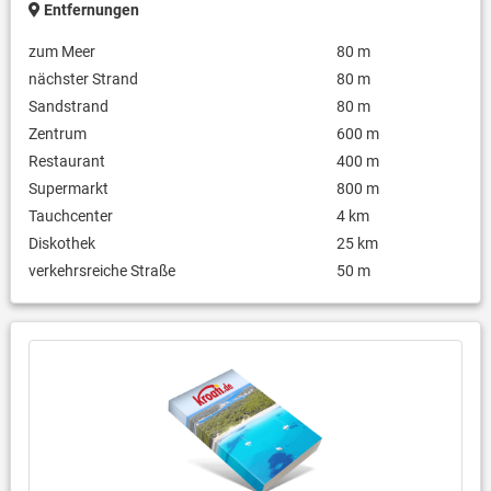
Entfernungen
zum Meer
80 m
nächster Strand
80 m
Sandstrand
80 m
Zentrum
600 m
Restaurant
400 m
Supermarkt
800 m
Tauchcenter
4 km
Diskothek
25 km
verkehrsreiche Straße
50 m