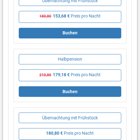
Übernachtung mit Frühstück
Darts; Videospiele: im naheliegenden Riva App. gegen
Gebühr
153,68 €
Preis pro Nacht
180,80
Gut zu Wissen
Check in ab 15 Uhr
Buchen
Check out bis 10 Uhr
Haustier nicht erlaubt
Babybett (auf Anfrage möglich, kostenlos)
Halbpension
179,18 €
Preis pro Nacht
210,80
Buchen
Übernachtung mit Frühstück
180,80 €
Preis pro Nacht