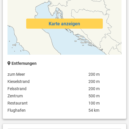
Karte anzeigen
Entfernungen
zum Meer
200 m
Kieselstrand
200 m
Felsstrand
200 m
Zentrum
500 m
Restaurant
100 m
Flughafen
54 km