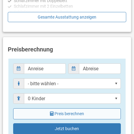
Schlafzimmer mit Doppelbett
Schlafzimmer mit 2 Einzelbetten
Schlafzimmer mit 2 Einzelbetten
Gesamte Ausstattung anzeigen
Badezimmer
Bad mit WC, Dusche, Badewanne
Bad mit WC, Dusche
Preisberechnung
Balkon & Terrasse
eigene Terrasse
Meerblick
Bestuhlung
Weitere Informationen
Kein Parkplatz
Swimmingpool
Hallenbad
Kinderbecken
Haustier nicht erlaubt
Preis berechnen
Heizung
Klimaanlage im Preis inklusive
Bettwäsche vorhanden
Jetzt buchen
Handtücher vorhanden