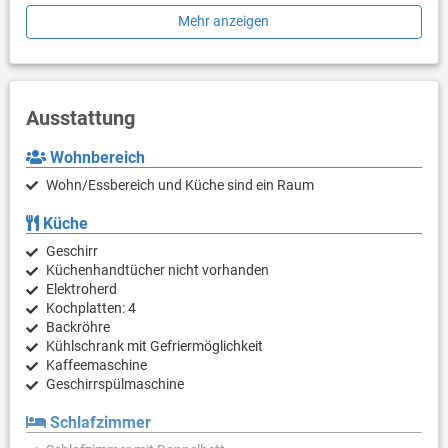
Bügeleisen, Fußbodenheizung, Bademantel und Hausschuhe,
Mehr anzeigen
Klimaanlage in jedem Zimmer, Brandschutzsystem.
Frühstück oder Halbpension im Hotel The View (nur auf
Anfrage möglich).
Ausstattung
Wohnbereich
Wohn/Essbereich und Küche sind ein Raum
Küche
Geschirr
Küchenhandtücher nicht vorhanden
Elektroherd
Kochplatten: 4
Backröhre
Kühlschrank mit Gefriermöglichkeit
Kaffeemaschine
Geschirrspülmaschine
Schlafzimmer