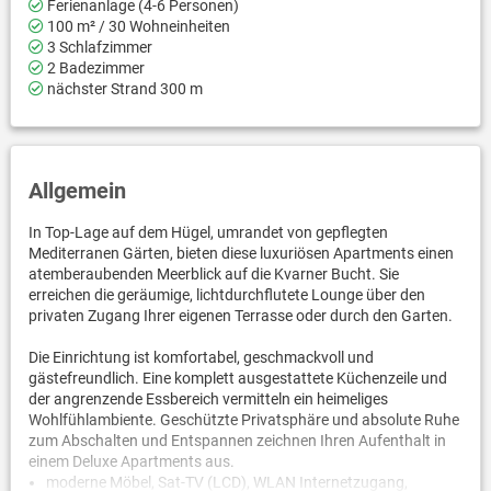
Ferienanlage (4-6 Personen)
100 m² / 30 Wohneinheiten
3 Schlafzimmer
2 Badezimmer
nächster Strand 300 m
Allgemein
In Top-Lage auf dem Hügel, umrandet von gepflegten
Mediterranen Gärten, bieten diese luxuriösen Apartments einen
atemberaubenden Meerblick auf die Kvarner Bucht. Sie
erreichen die geräumige, lichtdurchflutete Lounge über den
privaten Zugang Ihrer eigenen Terrasse oder durch den Garten.
Die Einrichtung ist komfortabel, geschmackvoll und
gästefreundlich. Eine komplett ausgestattete Küchenzeile und
der angrenzende Essbereich vermitteln ein heimeliges
Wohlfühlambiente. Geschützte Privatsphäre und absolute Ruhe
zum Abschalten und Entspannen zeichnen Ihren Aufenthalt in
einem Deluxe Apartments aus.
moderne Möbel, Sat-TV (LCD), WLAN Internetzugang,