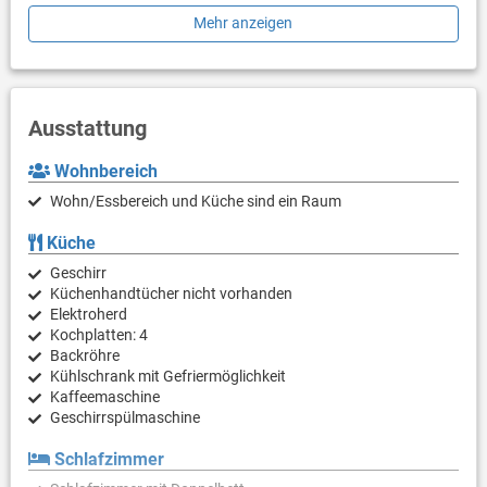
einem Deluxe Apartments aus.
Mehr anzeigen
moderne Möbel, Sat-TV (LCD), WLAN Internetzugang,
Bügeleisen, Fußbodenheizung, Bademantel und Hausschuhe,
Klimaanlage in jedem Zimmer, Brandschutzsystem.
Frühstück oder Halbpension im Hotel The View (nur auf
Ausstattung
Anfrage möglich).
Wohnbereich
Wohn/Essbereich und Küche sind ein Raum
Küche
Geschirr
Küchenhandtücher nicht vorhanden
Elektroherd
Kochplatten: 4
Backröhre
Kühlschrank mit Gefriermöglichkeit
Kaffeemaschine
Geschirrspülmaschine
Schlafzimmer