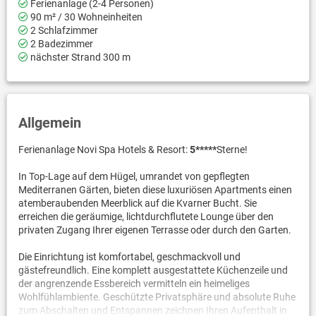
Ferienanlage (2-4 Personen)
90 m² / 30 Wohneinheiten
2 Schlafzimmer
2 Badezimmer
nächster Strand 300 m
Allgemein
Ferienanlage Novi Spa Hotels & Resort:
5*****
Sterne!
In Top-Lage auf dem Hügel, umrandet von gepflegten
Mediterranen Gärten, bieten diese luxuriösen Apartments einen
atemberaubenden Meerblick auf die Kvarner Bucht. Sie
erreichen die geräumige, lichtdurchflutete Lounge über den
privaten Zugang Ihrer eigenen Terrasse oder durch den Garten.
Die Einrichtung ist komfortabel, geschmackvoll und
gästefreundlich. Eine komplett ausgestattete Küchenzeile und
der angrenzende Essbereich vermitteln ein heimeliges
Wohlfühlambiente. Geschützte Privatsphäre und absolute Ruhe
zum Abschalten und Entspannen zeichnen Ihren Aufenthalt in