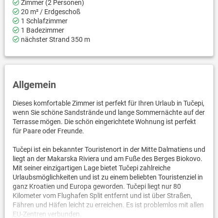
Zimmer (2 Personen)
20 m² / Erdgeschoß
1 Schlafzimmer
1 Badezimmer
nächster Strand 350 m
Allgemein
Dieses komfortable Zimmer ist perfekt für Ihren Urlaub in Tučepi,
wenn Sie schöne Sandstrände und lange Sommernächte auf der
Terrasse mögen. Die schön eingerichtete Wohnung ist perfekt
für Paare oder Freunde.
Tučepi ist ein bekannter Touristenort in der Mitte Dalmatiens und
liegt an der Makarska Riviera und am Fuße des Berges Biokovo.
Mit seiner einzigartigen Lage bietet Tučepi zahlreiche
Urlaubsmöglichkeiten und ist zu einem beliebten Touristenziel in
ganz Kroatien und Europa geworden. Tučepi liegt nur 80
Kilometer vom Flughafen Split entfernt und ist über Straßen,
Fähren und Häfen leicht zu erreichen. Es ist problemlos mit allen
EU-Zentren verbunden.