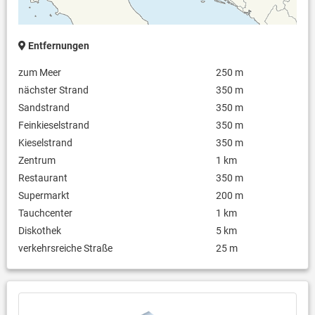
Entfernungen
zum Meer
250 m
nächster Strand
350 m
Sandstrand
350 m
Feinkieselstrand
350 m
Kieselstrand
350 m
Zentrum
1 km
Restaurant
350 m
Supermarkt
200 m
Tauchcenter
1 km
Diskothek
5 km
verkehrsreiche Straße
25 m