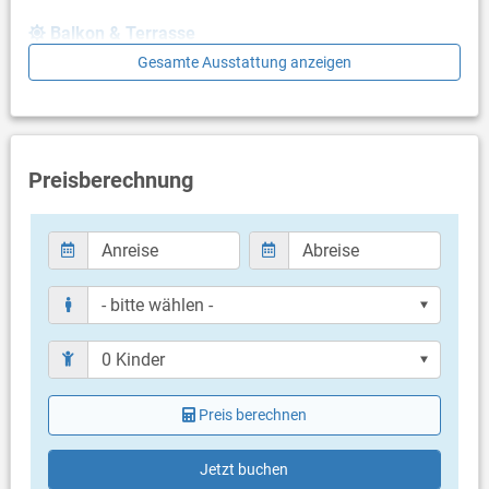
Balkon & Terrasse
Gesamte Ausstattung anzeigen
gemeinsame Terrasse
Terrassengröße: 50 m²
Weitere Informationen
Grill vorhanden
Preisberechnung
Privater Parkplatz auf dem Grundstück
Haustier nicht erlaubt
Klimaanlage im Preis inklusive
Eigentümer lebt im gleichen Haus
Bettwäsche vorhanden
Handtücher vorhanden
Fön
Internet per WLAN
Safe
Preis berechnen
Jetzt buchen