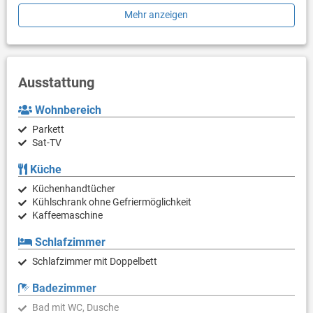
Mehr anzeigen
Dieses Studio hat Wohnzimmer, Schlafzimmer und Esszimmer,
alles ist ein Raum. Es hat ein Badezimmer. Im Studio gibt es
eigene Terrasse mit Bestuhlung. Der Parkplatz ist auf dem
Grundstück.
Ausstattung
Wohnbereich
Parkett
Sat-TV
Küche
Küchenhandtücher
Kühlschrank ohne Gefriermöglichkeit
Kaffeemaschine
Schlafzimmer
Schlafzimmer mit Doppelbett
Badezimmer
Bad mit WC, Dusche