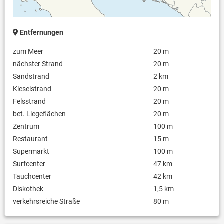
Entfernungen
zum Meer
20 m
nächster Strand
20 m
Sandstrand
2 km
Kieselstrand
20 m
Felsstrand
20 m
bet. Liegeflächen
20 m
Zentrum
100 m
Restaurant
15 m
Supermarkt
100 m
Surfcenter
47 km
Tauchcenter
42 km
Diskothek
1,5 km
verkehrsreiche Straße
80 m