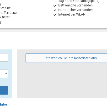
Tag / pro Bootsanlegeplatz)
g
Bettwäsche vorhanden
ße: 4 m²
Handtücher vorhanden
e Terrasse
Internet per WLAN
 tiefer
g
Bitte wählen Sie Ihre Reisedaten aus
Infos