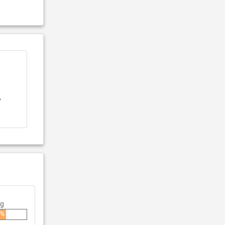
,
ng
0%