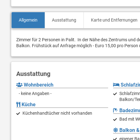
Allgemein
Ausstattung
Karte und Entfernungen
Zimmer für 2 Personen in Palit. In der Nähe des Zentrums und 
Balkon. Frühstück auf Anfrage möglich - Euro 15,00 pro Pers
Ausstattung
Wohnbereich
Schlafz
- keine Angaben -
Schlafzimm
Balkon/Ter
Küche
Badezim
Küchenhandtücher nicht vorhanden
Bad mit WC
Balkon &
eigener Ba