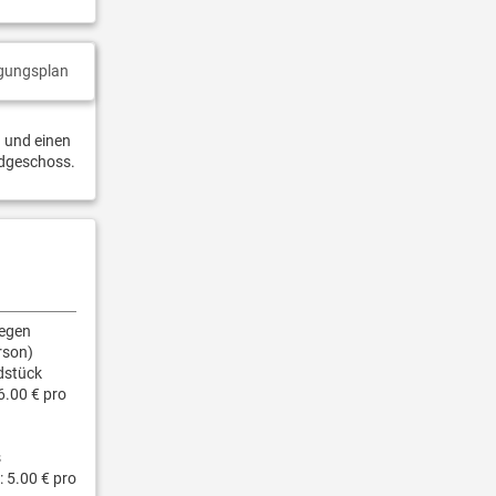
gungsplan
) und einen
rdgeschoss.
gegen
rson)
dstück
6.00 € pro
s
 5.00 € pro