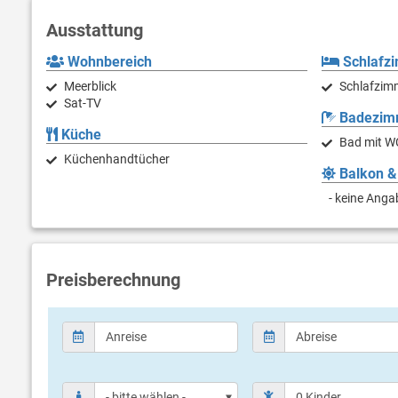
Ausstattung
Wohnbereich
Schlafz
Meerblick
Schlafzimm
Sat-TV
Badezim
Küche
Bad mit W
Küchenhandtücher
Balkon &
- keine Anga
Preisberechnung