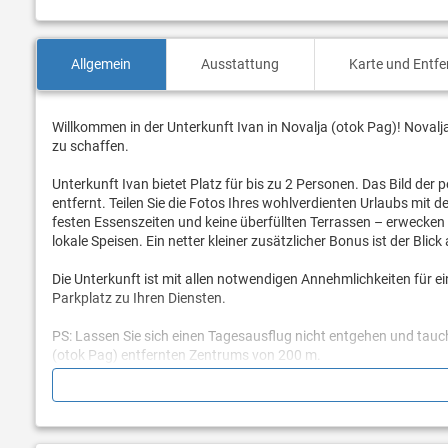
Allgemein
Ausstattung
Karte und Entf
Willkommen in der Unterkunft Ivan in Novalja (otok Pag)! Novalj
zu schaffen.
Unterkunft Ivan bietet Platz für bis zu 2 Personen. Das Bild de
entfernt. Teilen Sie die Fotos Ihres wohlverdienten Urlaubs mit
festen Essenszeiten und keine überfüllten Terrassen – erwecken 
lokale Speisen. Ein netter kleiner zusätzlicher Bonus ist der Blic
Die Unterkunft ist mit allen notwendigen Annehmlichkeiten für e
Parkplatz zu Ihren Diensten.
PS: Lassen Sie sich einen Tagesausflug nicht entgehen und tauche
(otok Pag) entfernten Zentrums von 200 m.
Sind Sie bereit, Ihren Traumurlaub Wirklichkeit werden zu lasse