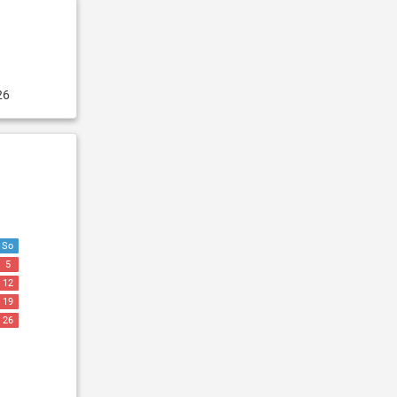
26
So
5
12
19
26