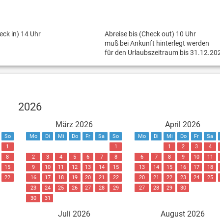
eck in) 14 Uhr
Abreise bis (Check out) 10 Uhr
muß bei Ankunft hinterlegt werden
für den Urlaubszeitraum bis 31.12.20
2026
März 2026
April 2026
So
Mo
Di
Mi
Do
Fr
Sa
So
Mo
Di
Mi
Do
Fr
Sa
1
1
1
2
3
4
8
2
3
4
5
6
7
8
6
7
8
9
10
11
15
9
10
11
12
13
14
15
13
14
15
16
17
18
22
16
17
18
19
20
21
22
20
21
22
23
24
25
23
24
25
26
27
28
29
27
28
29
30
30
31
Juli 2026
August 2026