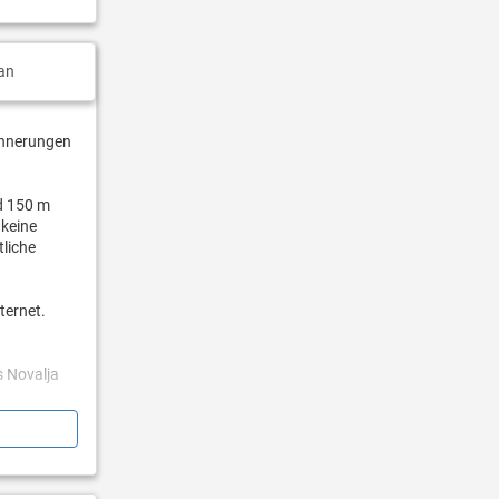
an
rinnerungen
nd 150 m
 keine
tliche
ternet.
s Novalja