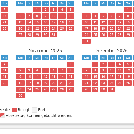
So
Mo
Di
Mi
Do
Fr
Sa
So
Mo
Di
Mi
Do
Fr
Sa
7
1
2
3
4
5
1
14
6
7
8
9
10
11
12
3
4
5
6
7
8
21
13
14
15
16
17
18
19
10
11
12
13
14
15
28
20
21
22
23
24
25
26
17
18
19
20
21
22
27
28
29
30
31
24
25
26
27
28
29
31
November 2026
Dezember 2026
So
Mo
Di
Mi
Do
Fr
Sa
So
Mo
Di
Mi
Do
Fr
Sa
4
1
1
2
3
4
5
11
2
3
4
5
6
7
8
7
8
9
10
11
12
18
9
10
11
12
13
14
15
14
15
16
17
18
19
25
16
17
18
19
20
21
22
21
22
23
24
25
26
23
24
25
26
27
28
29
28
29
30
31
30
Heute
Belegt
Frei
Abreisetag können gebucht werden.