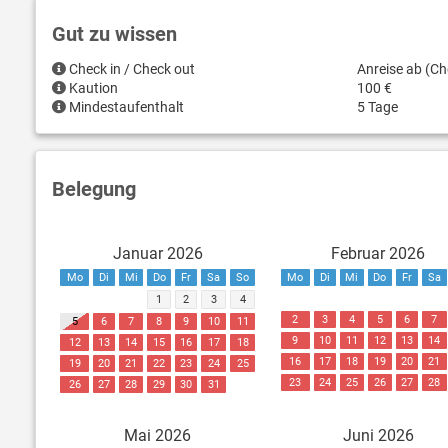
Gut zu wissen
Check in / Check out
Anreise ab (Ch
Kaution
100 €
Mindestaufenthalt
5 Tage
Belegung
Januar 2026
Februar 2026
Mo
Di
Mi
Do
Fr
Sa
So
Mo
Di
Mi
Do
Fr
Sa
1
2
3
4
2
3
4
5
6
7
5
6
7
8
9
10
11
9
10
11
12
13
14
12
13
14
15
16
17
18
16
17
18
19
20
21
19
20
21
22
23
24
25
23
24
25
26
27
28
26
27
28
29
30
31
Mai 2026
Juni 2026