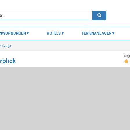
ENWOHNUNGEN
HOTELS
FERIENANLAGEN
Novalja
Obj
rblick