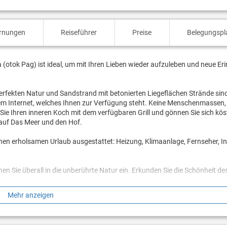
ernungen
Reiseführer
Preise
Belegungspl
a (otok Pag) ist ideal, um mit Ihren Lieben wieder aufzuleben und neue E
r perfekten Natur und Sandstrand mit betonierten Liegeflächen Strände si
 dem Internet, welches Ihnen zur Verfügung steht. Keine Menschenmassen,
Sie Ihren inneren Koch mit dem verfügbaren Grill und gönnen Sie sich kös
k auf Das Meer und den Hof.
inen erholsamen Urlaub ausgestattet: Heizung, Klimaanlage, Fernseher, In
n Sie überall in die unberührte Natur ein. Erkunden Sie die Schönheit de
Mehr anzeigen
n? Buchen Sie Unterkunft Ivan, solange noch verfügbar.