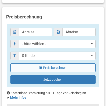
Balkongröße: 5 m²
gemeinsame Terrasse
einen Stock höher
Terrassengröße: 20 m²
Preisberechnung
Weitere Informationen
Grill vorhanden und Grill mitbringen möglich
Privater Parkplatz auf dem Grundstück
Haustier nicht erlaubt
Klimaanlage im Preis inklusive
Eigentümer lebt im gleichen Haus
Bettwäsche vorhanden
Handtücher vorhanden
Internet per WLAN
Preis berechnen
Jetzt buchen
Kostenlose Stornierung bis 31 Tage vor Reisebeginn.
➤
Mehr Infos