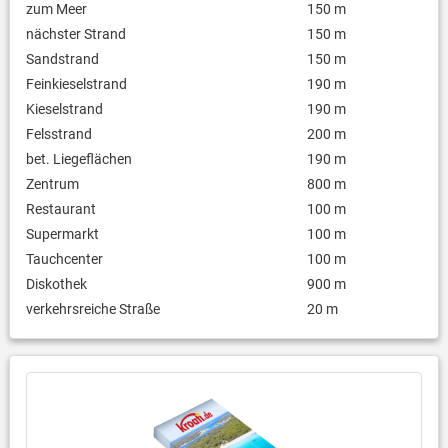
zum Meer
150 m
nächster Strand
150 m
Sandstrand
150 m
Feinkieselstrand
190 m
Kieselstrand
190 m
Felsstrand
200 m
bet. Liegeflächen
190 m
Zentrum
800 m
Restaurant
100 m
Supermarkt
100 m
Tauchcenter
100 m
Diskothek
900 m
verkehrsreiche Straße
20 m