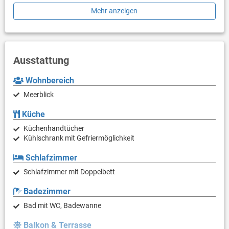
Die Unterkunft ist mit allen notwendigen Annehmlichkeiten für
Mehr anzeigen
einen erholsamen Urlaub ausgestattet: Heizung, Klimaanlage,
Internet. Parkplatz zu Ihren Diensten.
PS: Lassen Sie sich einen Tagesausflug nicht entgehen und
tauchen Sie überall in die unberührte Natur ein. Erkunden Sie die
Ausstattung
Schönheit des Brela (Makarska) entfernten Zentrums von 2500
m.
Wohnbereich
Sind Sie bereit, Ihren Traumurlaub Wirklichkeit werden zu
Meerblick
lassen? Buchen Sie Unterkunft Maza, solange noch verfügbar.
Küche
Küchenhandtücher
Kühlschrank mit Gefriermöglichkeit
Schlafzimmer
Schlafzimmer mit Doppelbett
Badezimmer
Bad mit WC, Badewanne
Balkon & Terrasse