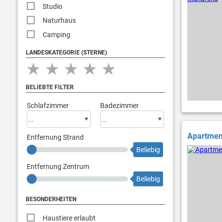
Studio
Naturhaus
Camping
LANDESKATEGORIE (STERNE)
★
★
★
★
★
BELIEBTE FILTER
Schlafzimmer
Badezimmer
Apartment
Entfernung Strand
Beliebig
Entfernung Zentrum
Beliebig
BESONDERHEITEN
Haustiere erlaubt