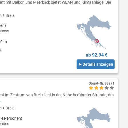
nt mit Balkon und Meerblick bietet WLAN und Klimaanlage. Die
en
Brela
nen)
choss
50 m
k
ab 92.94 €
➤ Details anzeigen
Objekt-Nr.
33271
 im Zentrum von Brela liegt in der Nähe berühmter Strände, des
.
en
Brela
 4 Personen)
choss