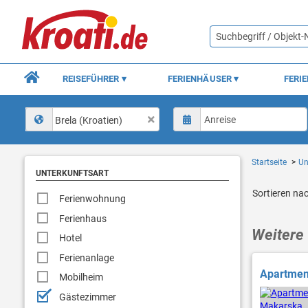
REISEFÜHRER
FERIENHÄUSER
FERI
Brela (Kroatien)
Startseite
Un
UNTERKUNFTSART
Sortieren na
Ferienwohnung
Ferienhaus
Weitere 
Hotel
Ferienanlage
Apartment
Mobilheim
Gästezimmer