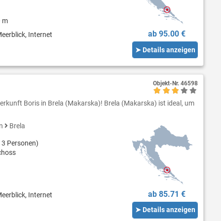
0 m
ab 95.00 €
eerblick, Internet
➤ Details anzeigen
Objekt-Nr.
46598
rkunft Boris in Brela (Makarska)! Brela (Makarska) ist ideal, um
en
Brela
 3 Personen)
choss
ab 85.71 €
eerblick, Internet
➤ Details anzeigen