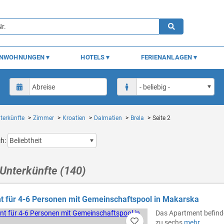
ENWOHNUNGEN
HOTELS
FERIENANLAGEN
terkünfte
Zimmer
Kroatien
Dalmatien
Brela
Seite 2
ch:
Unterkünfte (140)
 für 4-6 Personen mit Gemeinschaftspool in Makarska
Das Apartment befindet
zu sechs
mehr...