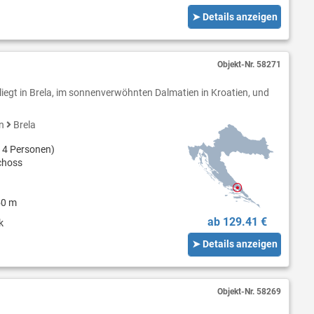
➤ Details anzeigen
Objekt-Nr.
58271
iegt in Brela, im sonnenverwöhnten Dalmatien in Kroatien, und
en
Brela
 4 Personen)
choss
50 m
ab 129.41 €
k
➤ Details anzeigen
Objekt-Nr.
58269