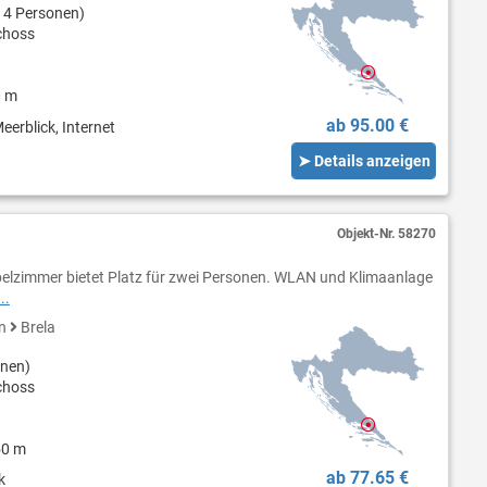
 4 Personen)
choss
0 m
ab 95.00 €
eerblick, Internet
➤ Details anzeigen
Objekt-Nr.
58270
elzimmer bietet Platz für zwei Personen. WLAN und Klimaanlage
..
en
Brela
onen)
choss
50 m
ab 77.65 €
k