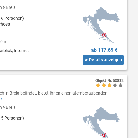
en
Brela
 6 Personen)
choss
50 m
ab 117.65 €
rblick, Internet
➤ Details anzeigen
Objekt-Nr.
58832
ch in Brela befindet, bietet Ihnen einen atemberaubenden
...
en
Brela
 5 Personen)