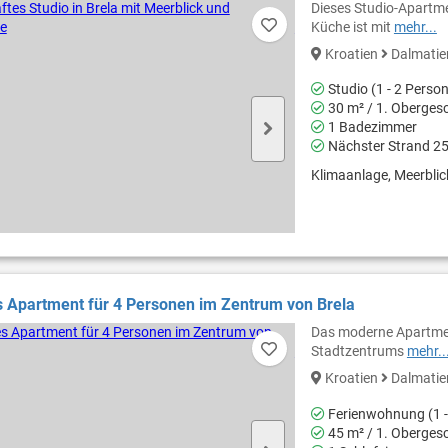
Dieses Studio-Apartme
Küche ist mit
mehr...
Kroatien
Dalmati
Studio (1 - 2 Perso
30 m² / 1. Oberges
1 Badezimmer
Nächster Strand 2
Klimaanlage, Meerblic
 Apartment für 4 Personen im Zentrum von Brela
Das moderne Apartment
Stadtzentrums
mehr..
Kroatien
Dalmati
Ferienwohnung (1 -
45 m² / 1. Oberges