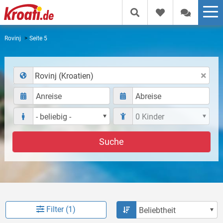
Rovinj
Seite 5
Rovinj (Kroatien)
Suche
Filter (1)