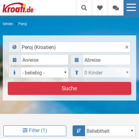
Istrien
Peroj
Peroj (Kroatien)
Suche
Filter (1)