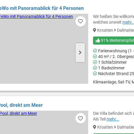
eWo mit Panoramablick für 4 Personen
Wir heißen Sie willko
welches unweit
mehr..
Kroatien
Dalmati
91% Weiterempfe
Ferienwohnung (1 -
40 m² / 2. Oberges
1 Schlafzimmer
1 Badezimmer
Nächster Strand 2
Klimaanlage, Sat-TV, M
 Pool, direkt am Meer
Die Villa befindet sic
Als Teil
mehr...
Kroatien
Dalmati