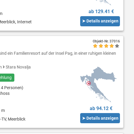
ab 129.41 €
 m
➤ Details anzeigen
eerblick, Internet
Objekt-Nr.
37016
sind ein Familienresort auf der Insel Pag, in einer ruhigen kleinen
en
Stara Novalja
ehlung
 4 Personen)
choss
ab 94.12 €
5 m
➤ Details anzeigen
-TV, Meerblick