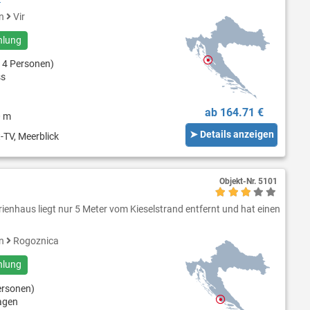
en
Vir
hlung
 4 Personen)
ss
ab 164.71 €
0 m
➤ Details anzeigen
-TV, Meerblick
Objekt-Nr.
5101
ienhaus liegt nur 5 Meter vom Kieselstrand entfernt und hat einen
en
Rogoznica
hlung
ersonen)
agen