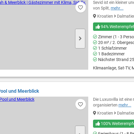
Sevid ist ein kleiner 
von Split,
mehr...
Kroatien
Dalmati
94% Weiterempfe
Zimmer (1 - 3 Pers
20 m² / 2. Oberges
1 Schlafzimmer
1 Badezimmer
Nächster Strand 2
Klimaanlage, Sat-TV, M
 Pool und Meerblick
Die Luxusvilla ist ei
organisierten
mehr...
Kroatien
Dalmati
100% Weiterempf
Ferienhaus (1 - 8 P