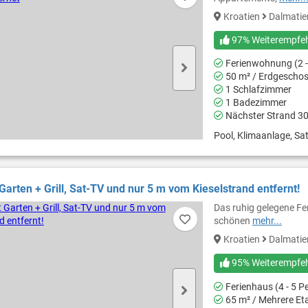
Kroatien
Dalmati
97% Weiterempfe
Ferienwohnung (2 -
50 m² / Erdgescho
1 Schlafzimmer
1 Badezimmer
Nächster Strand 3
Pool, Klimaanlage, Sat
Garten + Grill, Sat-TV und nur 5 m vom Kieselstrand entfernt!
Das ruhig gelegene Fer
schönen
mehr...
Kroatien
Dalmati
95% Weiterempfe
Ferienhaus (4 - 5 P
65 m² / Mehrere Et