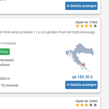
➤ Details anzeigen
Objekt-Nr.
37863
et Ihren einen privaten 11 x 4 m großen Pool mit Hydromassage,
en
Imotski
hlung
Personen)
schoss
ab 185.30 €
6000 m
➤ Details anzeigen
-TV, Internet
Objekt-Nr.
20889