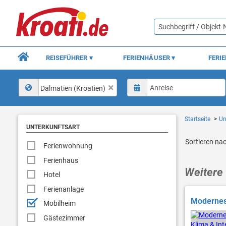
REISEFÜHRER
FERIENHÄUSER
FERI
Dalmatien (Kroatien)
Startseite
Un
UNTERKUNFTSART
Sortieren na
Ferienwohnung
Ferienhaus
Weitere 
Hotel
Ferienanlage
Modernes 
Mobilheim
Gästezimmer