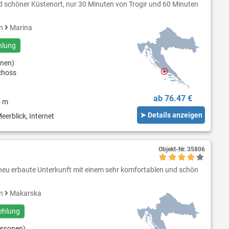
und schöner Küstenort, nur 30 Minuten von Trogir und 60 Minuten
en
Marina
hlung
onen)
choss
ab 76.47 €
5 m
➤ Details anzeigen
eerblick, Internet
Objekt-Nr.
35806
ne neu erbaute Unterkunft mit einem sehr komfortablen und schön
en
Makarska
ehlung
ersonen)