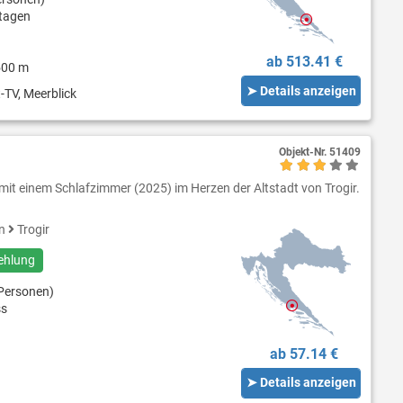
tagen
ab 513.41 €
500 m
➤ Details anzeigen
-TV, Meerblick
Objekt-Nr.
51409
t einem Schlafzimmer (2025) im Herzen der Altstadt von Trogir.
en
Trogir
ehlung
Personen)
ss
ab 57.14 €
➤ Details anzeigen