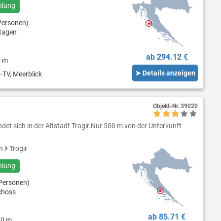
hlung
Personen)
tagen
ab 294.12 €
0 m
➤ Details anzeigen
-TV, Meerblick
Objekt-Nr.
39020
det sich in der Altstadt Trogir.Nur 500 m von der Unterkunft
en
Trogir
hlung
Personen)
choss
ab 85.71 €
50 m