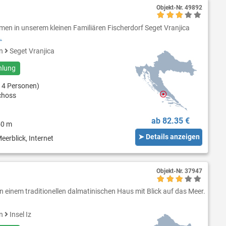
Objekt-Nr.
49892
mmen in unserem kleinen Familiären Fischerdorf Seget Vranjica
.
en
Seget Vranjica
hlung
 4 Personen)
choss
ab 82.35 €
50 m
➤ Details anzeigen
eerblick, Internet
Objekt-Nr.
37947
h in einem traditionellen dalmatinischen Haus mit Blick auf das Meer.
en
Insel Iz