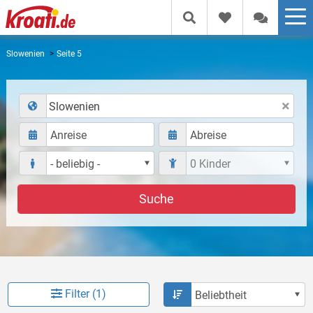
Slowenien
Seite 5
Slowenien
Suche
Filter (1)