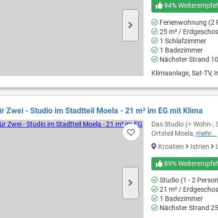
94% Weiterempfe
Ferienwohnung (2 
25 m² / Erdgescho
1 Schlafzimmer
1 Badezimmer
Nächster Strand 1
Klimaanlage, Sat-TV, I
ür Zwei - Studio im Stadtteil Moela - 21 m² im EG mit Klima
Das Studio (= Wohn-, 
Ortsteil Moela,
mehr...
Kroatien
Istrien
89% Weiterempfe
Studio (1 - 2 Perso
21 m² / Erdgescho
1 Badezimmer
Nächster Strand 2