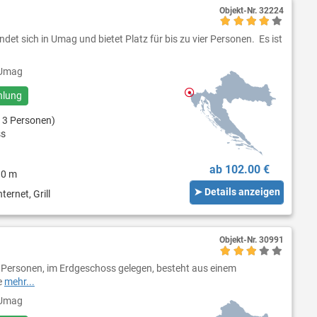
Objekt-Nr.
32224
det sich in Umag und bietet Platz für bis zu vier Personen. Es ist
Umag
hlung
 3 Personen)
ss
ab 102.00 €
80 m
➤ Details anzeigen
ternet, Grill
Objekt-Nr.
30991
 Personen, im Erdgeschoss gelegen, besteht aus einem
e
mehr...
Umag