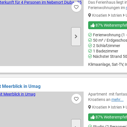
Das Ferienhaus liegt 
Ferienwohnungen im
Kroatien
Istrien
87% Weiterempfe
Ferienwohnung (1 -
50 m² / Erdgescho
2 Schlafzimmer
1 Badezimmer
Nächster Strand 5
Klimaanlage, Sat-TV, In
t Meerblick in Umag
Apartment mit fantast
Kroatiens an
mehr...
Kroatien
Istrien
87% Weiterempfe
Studio (2 Personen