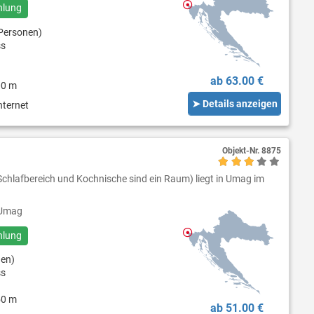
hlung
Personen)
ss
ab 63.00 €
00 m
➤ Details anzeigen
nternet
Objekt-Nr.
8875
Schlafbereich und Kochnische sind ein Raum) liegt in Umag im
Umag
hlung
nen)
ss
50 m
ab 51.00 €