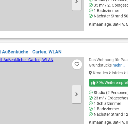
35 m² / 2. Oberges
1 Badezimmer
Nächster Strand 5
Klimaanlage, Sat-TV, M
it Außenküche - Garten, WLAN
Das Wohnung für Paare
Grundstücks
mehr...
Kroatien
Istrien
89% Weiterempfe
Studio (2 Personen
23 m² / Erdgescho
1 Schlafzimmer
1 Badezimmer
Nächster Strand 1
Klimaanlage, Sat-TV, In