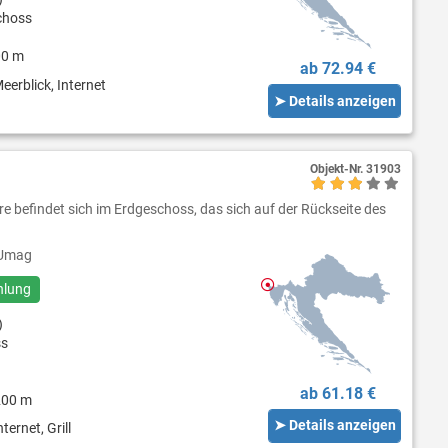
choss
00 m
ab 72.94 €
eerblick, Internet
➤ Details anzeigen
Objekt-Nr.
31903
 befindet sich im Erdgeschoss, das sich auf der Rückseite des
Umag
hlung
)
ss
ab 61.18 €
200 m
➤ Details anzeigen
ternet, Grill