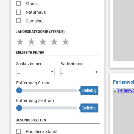
Studio
Naturhaus
Camping
LANDESKATEGORIE (STERNE)
★
★
★
★
★
BELIEBTE FILTER
Schlafzimmer
Badezimmer
Ferienwoh
Entfernung Strand
Beliebig
Entfernung Zentrum
Beliebig
BESONDERHEITEN
Haustiere erlaubt