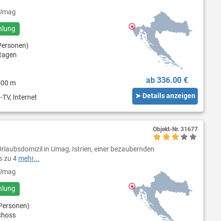
Umag
hlung
Personen)
tagen
ab 336.00 €
500 m
➤ Details anzeigen
-TV, Internet
Objekt-Nr.
31677
rlaubsdomizil in Umag, Istrien, einer bezaubernden
s zu 4
mehr...
Umag
hlung
Personen)
choss