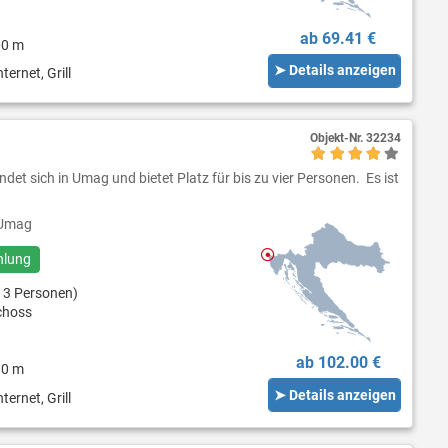
ab 69.41 €
00 m
➤ Details anzeigen
ternet, Grill
Objekt-Nr.
32234
det sich in Umag und bietet Platz für bis zu vier Personen. Es ist
Umag
hlung
 3 Personen)
choss
ab 102.00 €
80 m
➤ Details anzeigen
ternet, Grill