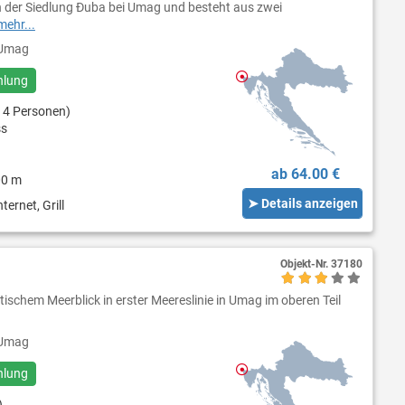
in der Siedlung Đuba bei Umag und besteht aus zwei
mehr...
Umag
hlung
 4 Personen)
ss
ab 64.00 €
00 m
➤ Details anzeigen
ternet, Grill
Objekt-Nr.
37180
ischem Meerblick in erster Meereslinie in Umag im oberen Teil
Umag
hlung
)