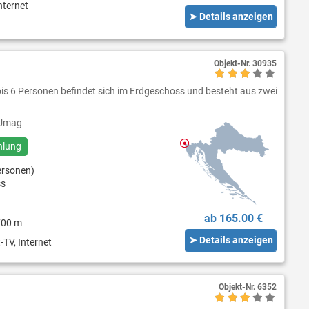
nternet
➤ Details anzeigen
Objekt-Nr.
30935
 bis 6 Personen befindet sich im Erdgeschoss und besteht aus zwei
Umag
hlung
ersonen)
ss
ab 165.00 €
700 m
➤ Details anzeigen
-TV, Internet
Objekt-Nr.
6352