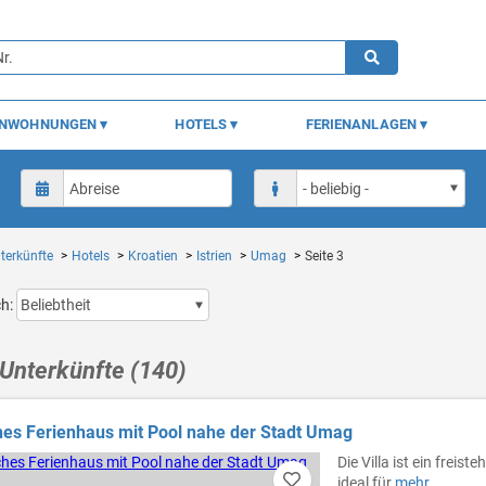
ENWOHNUNGEN
HOTELS
FERIENANLAGEN
terkünfte
Hotels
Kroatien
Istrien
Umag
Seite 3
ch:
Unterkünfte (140)
es Ferienhaus mit Pool nahe der Stadt Umag
Die Villa ist ein frei
ideal für
mehr...