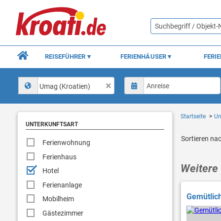
REISEFÜHRER
FERIENHÄUSER
FERI
Umag (Kroatien)
Startseite
Un
UNTERKUNFTSART
Sortieren na
Ferienwohnung
Ferienhaus
Weitere 
Hotel
Ferienanlage
Gemütlich
Mobilheim
Gästezimmer