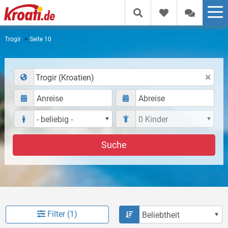
Trogir
Seite 10
Trogir (Kroatien)
Suche
Filter (1)