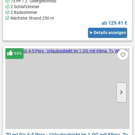
75 m² / 2. Obergeschoss
2 Schlafzimmer
2 Badezimmer
Nächster Strand 250 m
ab 129.41 €
➤ Details anzeigen
94%
70 m² für 4-5 Pers - Urlaubsobjekt im 1.OG mit Klima, Tv,