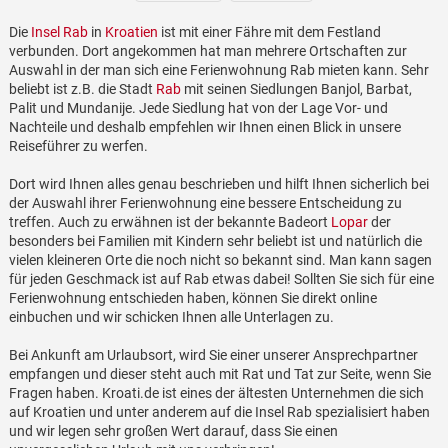
Die
Insel Rab
in
Kroatien
ist mit einer Fähre mit dem Festland
verbunden. Dort angekommen hat man mehrere Ortschaften zur
Auswahl in der man sich eine Ferienwohnung Rab mieten kann. Sehr
beliebt ist z.B. die Stadt
Rab
mit seinen Siedlungen Banjol, Barbat,
Palit und Mundanije. Jede Siedlung hat von der Lage Vor- und
Nachteile und deshalb empfehlen wir Ihnen einen Blick in unsere
Reiseführer zu werfen.
Dort wird Ihnen alles genau beschrieben und hilft Ihnen sicherlich bei
der Auswahl ihrer Ferienwohnung eine bessere Entscheidung zu
treffen. Auch zu erwähnen ist der bekannte Badeort
Lopar
der
besonders bei Familien mit Kindern sehr beliebt ist und natürlich die
vielen kleineren Orte die noch nicht so bekannt sind. Man kann sagen
für jeden Geschmack ist auf Rab etwas dabei! Sollten Sie sich für eine
Ferienwohnung entschieden haben, können Sie direkt online
einbuchen und wir schicken Ihnen alle Unterlagen zu.
Bei Ankunft am Urlaubsort, wird Sie einer unserer Ansprechpartner
empfangen und dieser steht auch mit Rat und Tat zur Seite, wenn Sie
Fragen haben. Kroati.de ist eines der ältesten Unternehmen die sich
auf Kroatien und unter anderem auf die Insel Rab spezialisiert haben
und wir legen sehr großen Wert darauf, dass Sie einen