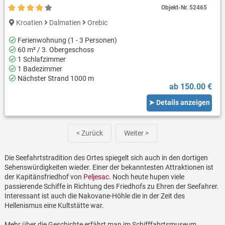
Objekt-Nr.
52465
Kroatien
Dalmatien
Orebic
Ferienwohnung (1 - 3 Personen)
60 m² / 3. Obergeschoss
1 Schlafzimmer
1 Badezimmer
Nächster Strand 1000 m
ab 150.00 €
➤ Details anzeigen
< Zurück
Weiter >
Die Seefahrtstradition des Ortes spiegelt sich auch in den dortigen
Sehenswürdigkeiten wieder. Einer der bekanntesten Attraktionen ist
der Kapitänsfriedhof von
Peljesac
. Noch heute hupen viele
passierende Schiffe in Richtung des Friedhofs zu Ehren der Seefahrer.
Interessant ist auch die Nakovane-Höhle die in der Zeit des
Hellenismus eine Kultstätte war.
Mehr über die Geschichte erfährt man im Schifffahrtsmuseum.