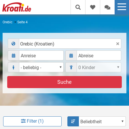
Orebic
Seite 4
Orebic (Kroatien)
Suche
Filter (1)